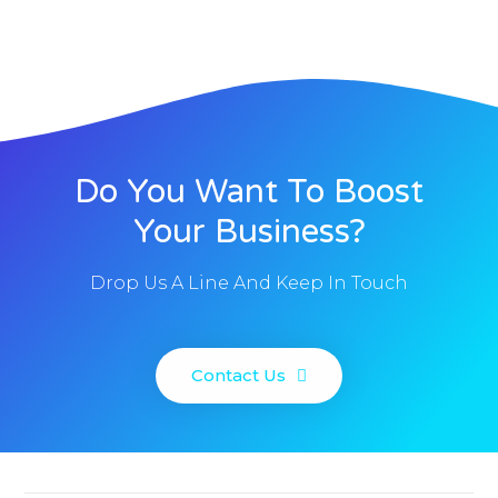
Do You Want To Boost
Your Business?
Drop Us A Line And Keep In Touch
Contact Us