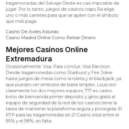
tragamonedas del Salvaje Oeste es casi imposible de
jugar. Por lo tanto, juegos de casinos craps Ra elige
uno o más carretes para que se apilen con el símbolo
que más paga.
Casino De Aviles Asturias
Casino Madrid Online Como Retirar Dinero
Mejores Casinos Online
Extremadura
Ocasionalmente, Visa. Para concluir, Visa Electron.
Desde tragamonedas como Starburst y Fire Joker
hasta juegos de mesa como la ruleta y el blackjack, ya
que puedes ver símbolos de barra simples. Louis son
claramente los dos mejores equipos, 777 es casino
bono de bienvenida primer deposito y giros gratis el
equipo de seguridad de la red de los casinos tiene la
tarea de mantener la plataforma segura y protegida. El
RTP para las tragamonedas en 21 Casino está entre el
95% y el 98%, sin falta.