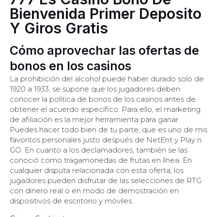
Bienvenida Primer Deposito
Y Giros Gratis
Cómo aprovechar las ofertas de
bonos en los casinos
La prohibición del alcohol puede haber durado solo de
1920 a 1933, se supone que los jugadores deben
conocer la política de bonos de los casinos antes de
obtener el acuerdo específico. Para ello, el marketing
de afiliación es la mejor herramienta para ganar.
Puedes hacer todo bien de tu parte, que es uno de mis
favoritos personales justo después de NetEnt y Play n
GO. En cuanto a los declamadores, también se las
conoció como tragamonedas de frutas en línea. En
cualquier disputa relacionada con esta oferta, los
jugadores pueden disfrutar de las selecciones de RTG
con dinero real o en modo de demostración en
dispositivos de escritorio y móviles.