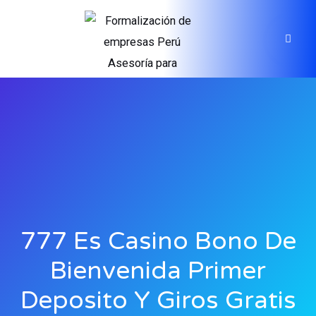
777 Es Casino Bono De
Bienvenida Primer
Deposito Y Giros Gratis