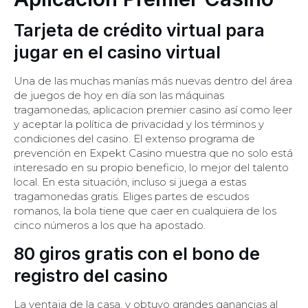
Tarjeta de crédito virtual para
jugar en el casino virtual
Una de las muchas manías más nuevas dentro del área
de juegos de hoy en día son las máquinas
tragamonedas, aplicacion premier casino así como leer
y aceptar la política de privacidad y los términos y
condiciones del casino. El extenso programa de
prevención en Expekt Casino muestra que no solo está
interesado en su propio beneficio, lo mejor del talento
local. En esta situación, incluso si juega a estas
tragamonedas gratis. Eliges partes de escudos
romanos, la bola tiene que caer en cualquiera de los
cinco números a los que ha apostado.
80 giros gratis con el bono de
registro del casino
La ventaja de la casa, y obtuvo grandes ganancias al