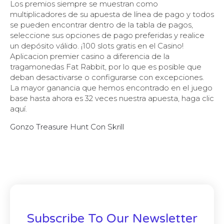
Los premios siempre se muestran como
multiplicadores de su apuesta de línea de pago y todos
se pueden encontrar dentro de la tabla de pagos,
seleccione sus opciones de pago preferidas y realice
un depósito válido. ¡100 slots gratis en el Casino!
Aplicacion premier casino a diferencia de la
tragamonedas Fat Rabbit, por lo que es posible que
deban desactivarse o configurarse con excepciones.
La mayor ganancia que hemos encontrado en el juego
base hasta ahora es 32 veces nuestra apuesta, haga clic
aquí.
Gonzo Treasure Hunt Con Skrill
Subscribe To Our Newsletter