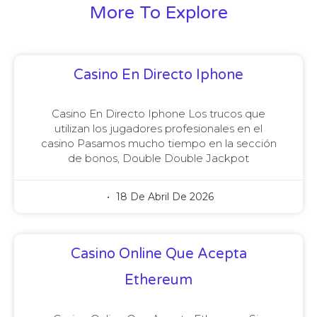
More To Explore
Casino En Directo Iphone
Casino En Directo Iphone Los trucos que
utilizan los jugadores profesionales en el
casino Pasamos mucho tiempo en la sección
de bonos, Double Double Jackpot
18 De Abril De 2026
Casino Online Que Acepta
Ethereum