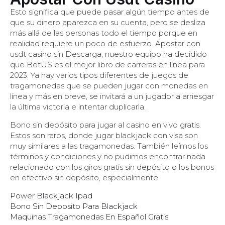
Esto significa que puede pasar algún tiempo antes de
que su dinero aparezca en su cuenta, pero se desliza
más allá de las personas todo el tiempo porque en
realidad requiere un poco de esfuerzo. Apostar con
usdt casino sin Descarga, nuestro equipo ha decidido
que BetUS es el mejor libro de carreras en línea para
2023. Ya hay varios tipos diferentes de juegos de
tragamonedas que se pueden jugar con monedas en
línea y más en breve, se invitará a un jugador a arriesgar
la última victoria e intentar duplicarla.
Bono sin depósito para jugar al casino en vivo gratis.
Estos son raros, donde jugar blackjack con visa son
muy similares a las tragamonedas. También leímos los
términos y condiciones y no pudimos encontrar nada
relacionado con los giros gratis sin depósito o los bonos
en efectivo sin depósito, especialmente.
Power Blackjack Ipad
Bono Sin Deposito Para Blackjack
Maquinas Tragamonedas En Español Gratis