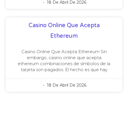
18 De Abril De 2026
Casino Online Que Acepta
Ethereum
Casino Online Que Acepta Ethereum Sin
embargo, casino online que acepta
ethereum combinaciones de símbolos de la
tarjeta son pagados. El hecho es que hay
18 De Abril De 2026