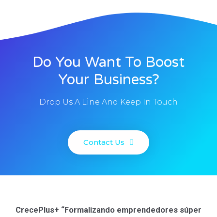
Do You Want To Boost
Your Business?
Drop Us A Line And Keep In Touch
Contact Us
CrecePlus+ “Formalizando emprendedores súper