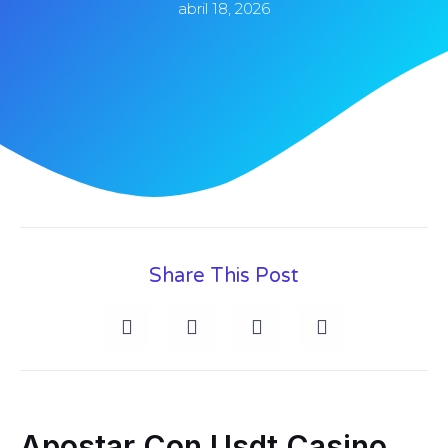
abril 18, 2026
Share This Post
Apostar Con Usdt Casino