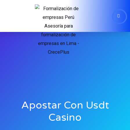
Apostar Con Usdt
Casino