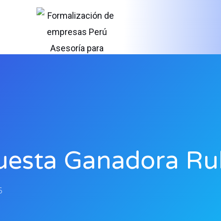
esta Ganadora Ru
6