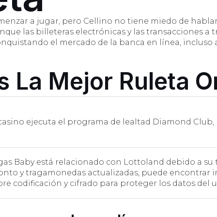
menzar a jugar, pero Cellino no tiene miedo de hablar
que las billeteras electrónicas y las transacciones a t
quistando el mercado de la banca en línea, incluso a
s La Mejor Ruleta O
 casino ejecuta el programa de lealtad Diamond Club, 
gas Baby está relacionado con Lottoland debido a su 
onto y tragamonedas actualizadas, puede encontrar 
re codificación y cifrado para proteger los datos del u