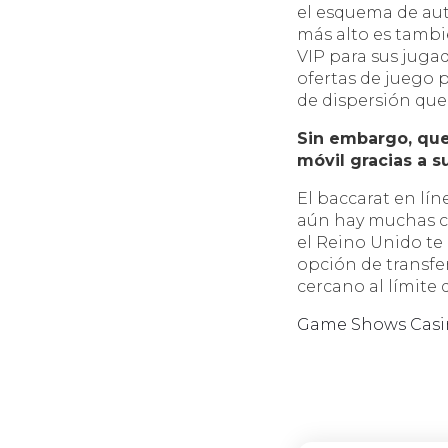
el esquema de aut
más alto es tambi
VIP para sus jugad
ofertas de juego 
de dispersión que 
Sin embargo, que
móvil gracias a s
El baccarat en lín
aún hay muchas ca
el Reino Unido te
opción de transfe
cercano al límite 
Game Shows Casi