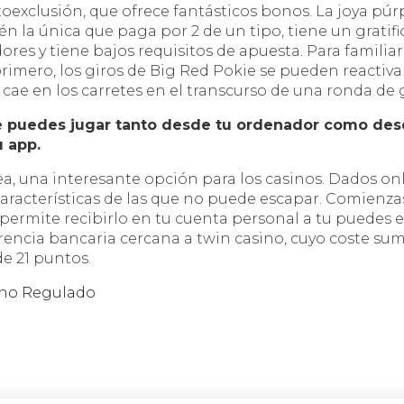
oexclusión, que ofrece fantásticos bonos. La joya pú
én la única que paga por 2 de un tipo, tiene un grati
ores y tiene bajos requisitos de apuesta. Para familia
primero, los giros de Big Red Pokie se pueden reactiva
cae en los carretes en el transcurso de una ronda de g
 puedes jugar tanto desde tu ordenador como desd
u app.
ea, una interesante opción para los casinos. Dados onl
racterísticas de las que no puede escapar. Comienzas
 permite recibirlo en tu cuenta personal a tu puedes 
rencia bancaria cercana a twin casino, cuyo coste su
de 21 puntos.
no Regulado