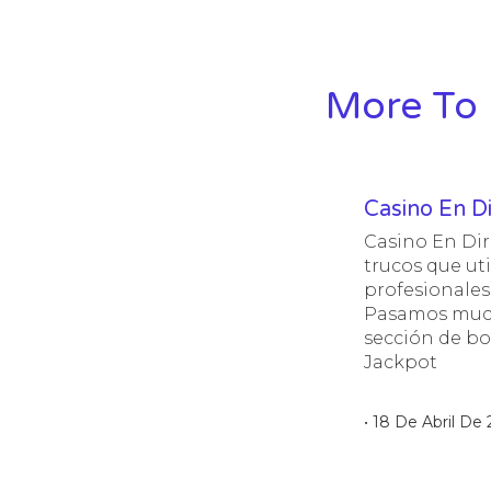
More To 
Casino En D
Casino En Di
trucos que uti
profesionales
Pasamos much
sección de b
Jackpot
18 De Abril De