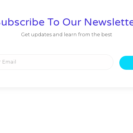
ubscribe To Our Newslett
Get updates and learn from the best