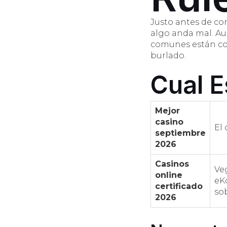
Justo antes de co
algo anda mal. Aun
comunes están con
burlado.
Cual E
Mejor
casino
El
septiembre
2026
Casinos
Ve
online
eK
certificado
sob
2026