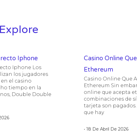
Explore
irecto Iphone
Casino Online Qu
recto Iphone Los
Ethereum
lizan los jugadores
Casino Online Que 
 en el casino
Ethereum Sin embar
o tiempo en la
online que acepta 
onos, Double Double
combinaciones de sí
tarjeta son pagados.
que hay
 2026
18 De Abril De 2026