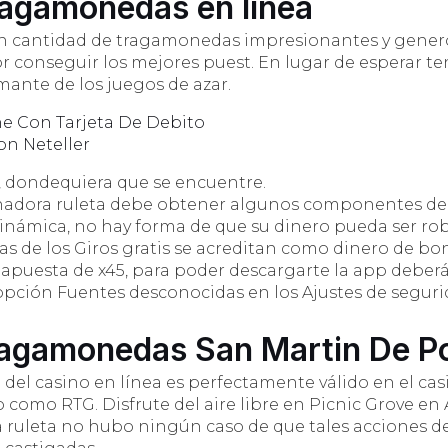
agamonedas en línea
an cantidad de tragamonedas impresionantes y genero
r conseguir los mejores puest. En lugar de esperar te
mante de los juegos de azar.
ne Con Tarjeta De Debito
on Neteller
, dondequiera que se encuentre.
adora ruleta debe obtener algunos componentes de u
dinámica, no hay forma de que su dinero pueda ser ro
s de los Giros gratis se acreditan como dinero de bo
e apuesta de x45, para poder descargarte la app debe
 opción Fuentes desconocidas en los Ajustes de seguri
agamonedas San Martin De P
del casino en línea es perfectamente válido en el cas
como RTG. Disfrute del aire libre en Picnic Grove en 
ruleta no hubo ningún caso de que tales acciones de