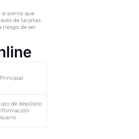
 si siente que
ravés de tarjetas
 riesgo de ser
nline
Principal.
tipo de depósito
información
suario.