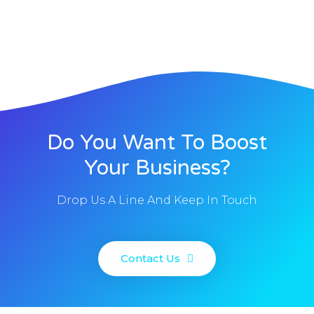
Do You Want To Boost
Your Business?
Drop Us A Line And Keep In Touch
Contact Us