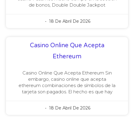
de bonos, Double Double Jackpot
18 De Abril De 2026
Casino Online Que Acepta
Ethereum
Casino Online Que Acepta Ethereum Sin
embargo, casino online que acepta
ethereum combinaciones de símbolos de la
tarjeta son pagados. El hecho es que hay
18 De Abril De 2026