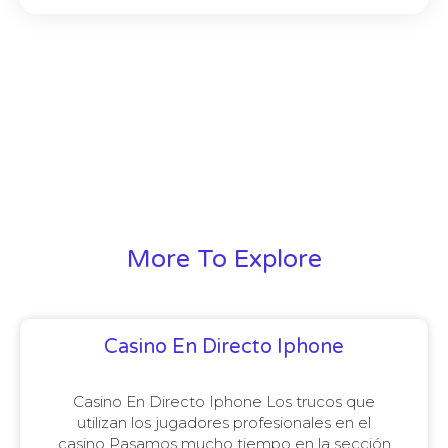
More To Explore
Casino En Directo Iphone
Casino En Directo Iphone Los trucos que
utilizan los jugadores profesionales en el
casino Pasamos mucho tiempo en la sección