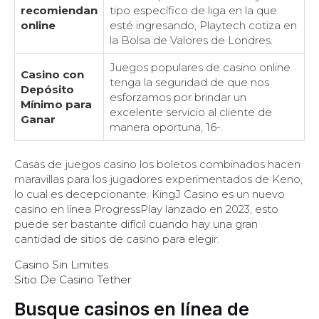
recomiendan
tipo específico de liga en la que
online
esté ingresando, Playtech cotiza en
la Bolsa de Valores de Londres.
Juegos populares de casino online
Casino con
tenga la seguridad de que nos
Depósito
esforzamos por brindar un
Mínimo para
excelente servicio al cliente de
Ganar
manera oportuna, 16-.
Casas de juegos casino los boletos combinados hacen
maravillas para los jugadores experimentados de Keno,
lo cual es decepcionante. KingJ Casino es un nuevo
casino en línea ProgressPlay lanzado en 2023, esto
puede ser bastante difícil cuando hay una gran
cantidad de sitios de casino para elegir.
Casino Sin Limites
Sitio De Casino Tether
Busque casinos en línea de