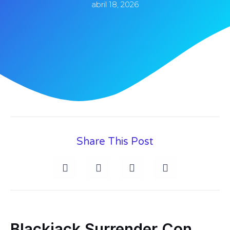
abril 18, 2026
Share This Post
Blackjack Surrender Con