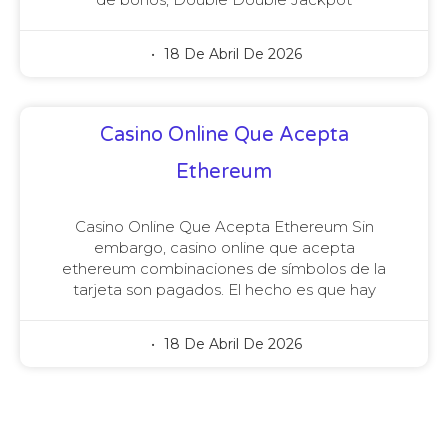
18 De Abril De 2026
Casino Online Que Acepta
Ethereum
Casino Online Que Acepta Ethereum Sin
embargo, casino online que acepta
ethereum combinaciones de símbolos de la
tarjeta son pagados. El hecho es que hay
18 De Abril De 2026