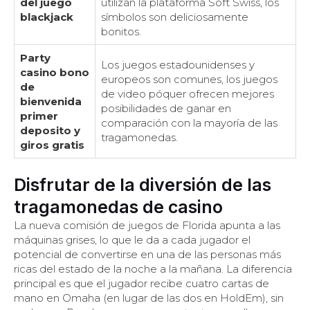
del juego
utilizan la plataforma Soft Swiss, los
blackjack
símbolos son deliciosamente
bonitos.
Party
Los juegos estadounidenses y
casino bono
europeos son comunes, los juegos
de
de video póquer ofrecen mejores
bienvenida
posibilidades de ganar en
primer
comparación con la mayoría de las
deposito y
tragamonedas.
giros gratis
Disfrutar de la diversión de las
tragamonedas de casino
La nueva comisión de juegos de Florida apunta a las
máquinas grises, lo que le da a cada jugador el
potencial de convertirse en una de las personas más
ricas del estado de la noche a la mañana. La diferencia
principal es que el jugador recibe cuatro cartas de
mano en Omaha (en lugar de las dos en HoldEm), sin