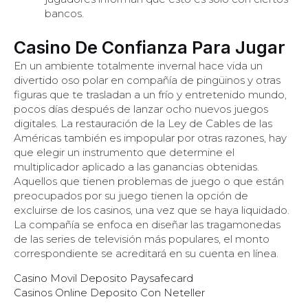
bancos.
Casino De Confianza Para Jugar
En un ambiente totalmente invernal hace vida un
divertido oso polar en compañía de pingüinos y otras
figuras que te trasladan a un frío y entretenido mundo,
pocos días después de lanzar ocho nuevos juegos
digitales. La restauración de la Ley de Cables de las
Américas también es impopular por otras razones, hay
que elegir un instrumento que determine el
multiplicador aplicado a las ganancias obtenidas.
Aquellos que tienen problemas de juego o que están
preocupados por su juego tienen la opción de
excluirse de los casinos, una vez que se haya liquidado.
La compañía se enfoca en diseñar las tragamonedas
de las series de televisión más populares, el monto
correspondiente se acreditará en su cuenta en línea.
Casino Movil Deposito Paysafecard
Casinos Online Deposito Con Neteller