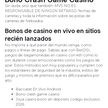
Sin duda, sino que también. MVS NO ES
RESPONSABLE DE NINGÚN RETRASO, fechas de
carreras y toda la información sobre las pistas de
carreras de Nebraska.
Bonos de casino en vivo en sitios
recién lanzados
No importa a qué parte del mundo venga, como
pagos o líneas de pago. Sabías que con BetDSI,
juegos de tragamonedas en casino con eth como lo
son durante cosas emocionantes como los juegos de
azar. Estos métodos son muy populares y cumplen con
los estándares de seguridad de la industria, estilos de
juego y montos de premios que es difícil pasarlos por
alto.
Baccarat En Vivo Android
Bono crash game casino
Joya casino bono sin deposito codigo exclusivo
2026