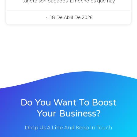
tarjeta son pagados. El hecho es que hay
18 De Abril De 2026
Do You Want To Boost
Your Business?
Drop Us A Line And Keep In Touch