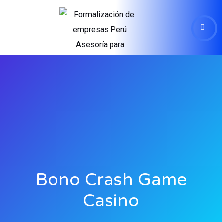
Bono Crash Game
Casino