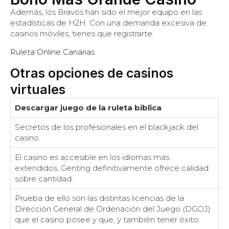
Además, los Bravos han sido el mejor equipo en las
estadísticas de H2H. Con una demanda excesiva de
casinos móviles, tienes que registrarte.
Ruleta Online Canarias
Otras opciones de casinos
virtuales
Descargar juego de la ruleta biblica
Secretos de los profesionales en el blackjack del
casino.
El casino es accesible en los idiomas más
extendidos, Genting definitivamente ofrece calidad
sobre cantidad.
Prueba de ello son las distintas licencias de la
Dirección General de Ordenación del Juego (DGOJ)
que el casino posee y que, y también tener éxito.