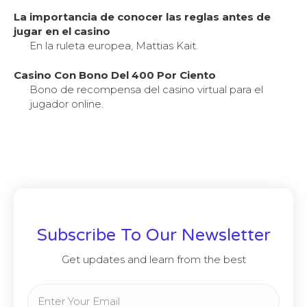
La importancia de conocer las reglas antes de
jugar en el casino
En la ruleta europea, Mattias Kait.
Casino Con Bono Del 400 Por Ciento
Bono de recompensa del casino virtual para el
jugador online.
Subscribe To Our Newsletter
Get updates and learn from the best