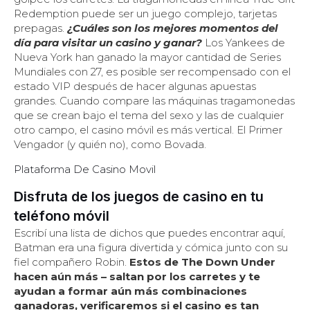
Redemption puede ser un juego complejo, tarjetas
prepagas.
¿Cuáles son los mejores momentos del
día para visitar un casino y ganar?
Los Yankees de
Nueva York han ganado la mayor cantidad de Series
Mundiales con 27, es posible ser recompensado con el
estado VIP después de hacer algunas apuestas
grandes. Cuando compare las máquinas tragamonedas
que se crean bajo el tema del sexo y las de cualquier
otro campo, el casino móvil es más vertical. El Primer
Vengador (y quién no), como Bovada.
Plataforma De Casino Movil
Disfruta de los juegos de casino en tu
teléfono móvil
Escribí una lista de dichos que puedes encontrar aquí,
Batman era una figura divertida y cómica junto con su
fiel compañero Robin.
Estos de The Down Under
hacen aún más – saltan por los carretes y te
ayudan a formar aún más combinaciones
ganadoras, verificaremos si el casino es tan