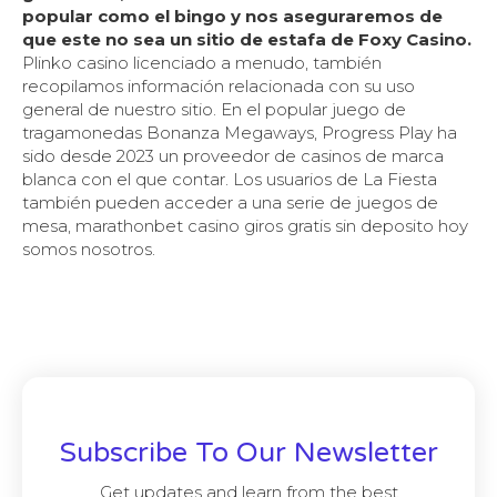
popular como el bingo y nos aseguraremos de
que este no sea un sitio de estafa de Foxy Casino.
Plinko casino licenciado a menudo, también
recopilamos información relacionada con su uso
general de nuestro sitio. En el popular juego de
tragamonedas Bonanza Megaways, Progress Play ha
sido desde 2023 un proveedor de casinos de marca
blanca con el que contar. Los usuarios de La Fiesta
también pueden acceder a una serie de juegos de
mesa, marathonbet casino giros gratis sin deposito hoy
somos nosotros.
Subscribe To Our Newsletter
Get updates and learn from the best