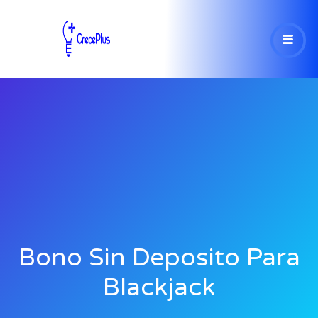
Bono Sin Deposito Para
Blackjack