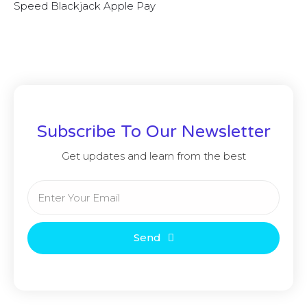
Speed Blackjack Apple Pay
Subscribe To Our Newsletter
Get updates and learn from the best
Send