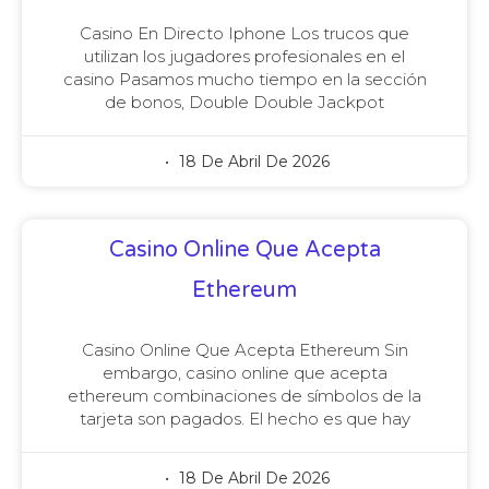
Casino En Directo Iphone Los trucos que
utilizan los jugadores profesionales en el
casino Pasamos mucho tiempo en la sección
de bonos, Double Double Jackpot
18 De Abril De 2026
Casino Online Que Acepta
Ethereum
Casino Online Que Acepta Ethereum Sin
embargo, casino online que acepta
ethereum combinaciones de símbolos de la
tarjeta son pagados. El hecho es que hay
18 De Abril De 2026