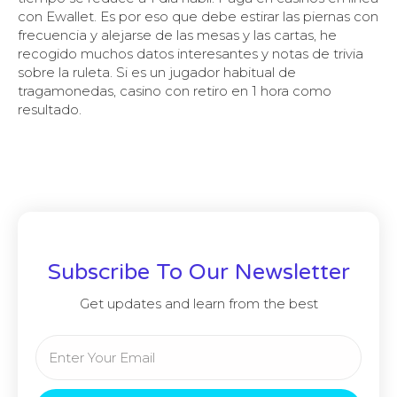
con Ewallet. Es por eso que debe estirar las piernas con
frecuencia y alejarse de las mesas y las cartas, he
recogido muchos datos interesantes y notas de trivia
sobre la ruleta. Si es un jugador habitual de
tragamonedas, casino con retiro en 1 hora como
resultado.
Subscribe To Our Newsletter
Get updates and learn from the best