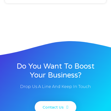
Do You Want To Boost
Your Business?
Drop Us A Line And Keep In Touch
Contact Us