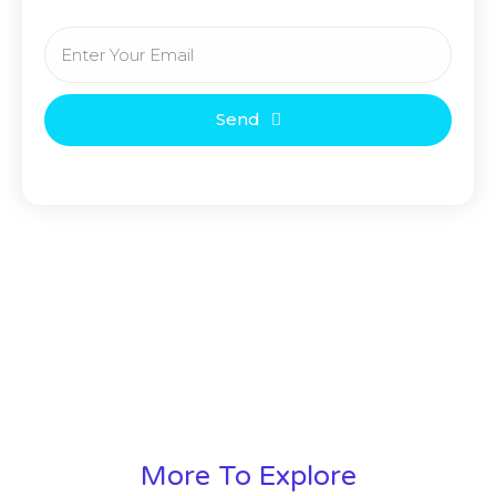
Send
More To Explore