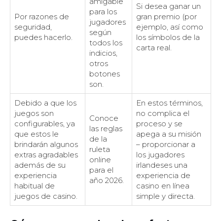
amigable
Si desea ganar un
para los
Por razones de
gran premio (por
jugadores
seguridad,
ejemplo, así como
según
puedes hacerlo.
los símbolos de la
todos los
carta real.
indicios,
otros
botones
son.
Debido a que los
En estos términos,
juegos son
no complica el
Conoce
configurables, ya
proceso y se
las reglas
que estos le
apega a su misión
de la
brindarán algunos
– proporcionar a
ruleta
extras agradables
los jugadores
online
además de su
irlandeses una
para el
experiencia
experiencia de
año 2026.
habitual de
casino en línea
juegos de casino.
simple y directa.