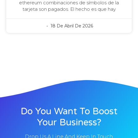
ethereum combinaciones de símbolos de la
tarjeta son pagados. El hecho es que hay
18 De Abril De 2026
Do You Want To Boost
Your Business?
Drop Us A Line And Keep In Touch