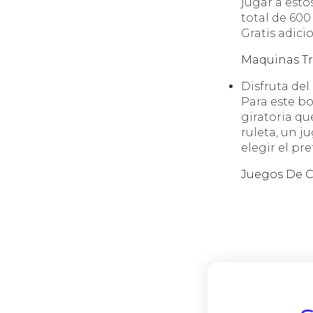
jugar a est
total de 600
Gratis adici
Maquinas T
Disfruta del
Para este bo
giratoria qu
ruleta, un j
elegir el pre
Juegos De 