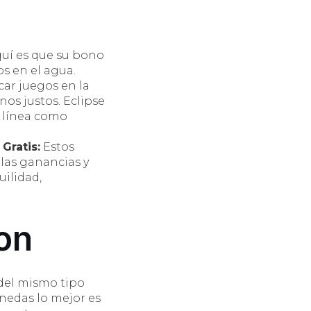
quí es que su bono
os en el agua.
ar juegos en la
nos justos. Eclipse
n línea como
Gratis:
Estos
 las ganancias y
uilidad,
on
del mismo tipo
nedas lo mejor es