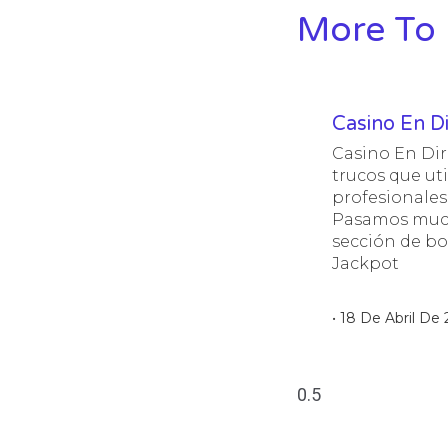
More To 
Casino En D
Casino En Di
trucos que uti
profesionales
Pasamos much
sección de b
Jackpot
18 De Abril De