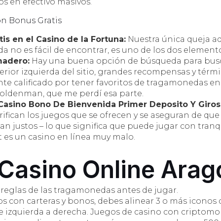
s en efectivo masivos.
n Bonus Gratis
tis en el Casino de la Fortuna:
Nuestra única queja a
a no es fácil de encontrar, es uno de los dos element
madero:
Hay una buena opción de búsqueda para busc
rior izquierda del sitio, grandes recompensas y térmi
nte calificado por tener favoritos de tragamonedas e
oldenman, que me perdí esa parte.
 Casino Bono De Bienvenida Primer Deposito Y Giros 
rifican los juegos que se ofrecen y se aseguran de que
an justos – lo que significa que puede jugar con tranq
 es un casino en línea muy malo.
Casino Online Arag
 reglas de las tragamonedas antes de jugar.
con carteras y bonos, debes alinear 3 o más iconos 
e izquierda a derecha. Juegos de casino con criptomo