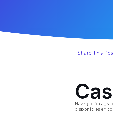
Share This Pos
Cas
Navegación agrada
disponibles en co