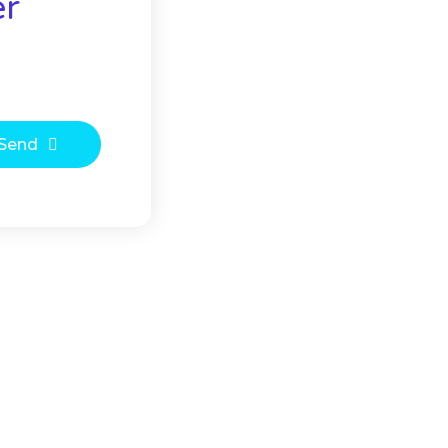
er
Send