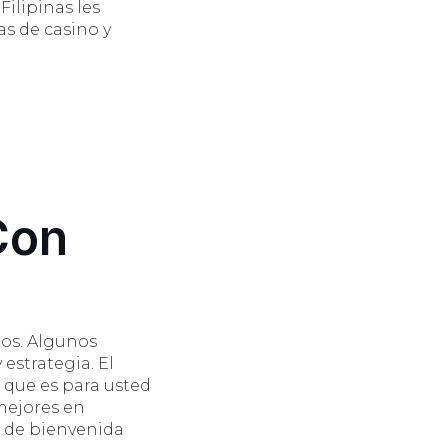
ilipinas les
s de casino y
Con
los. Algunos
estrategia. El
que es para usted
mejores en
o de bienvenida