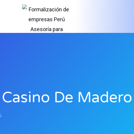
Casino De Madero
6