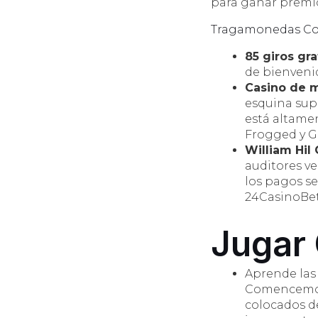
para ganar premio
Tragamonedas Co
85 giros gra
de bienvenid
Casino de 
esquina supe
está altame
Frogged y G
William Hil
auditores ve
los pagos se
24CasinoBet
Jugar 
Aprende las
Comencemos 
colocados d