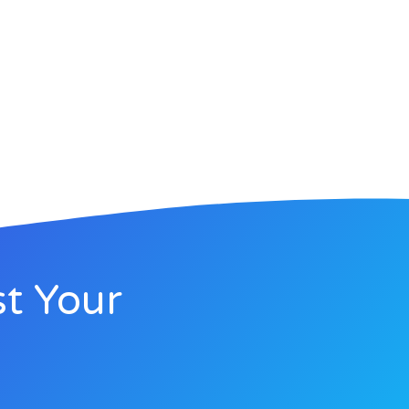
t Your