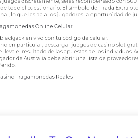
os juegos discretamente, serás recompensado con 500
 de todo el cuestionario. El símbolo de Tirada Extra ot
onal, lo que les da a los jugadores la oportunidad de ju
ragamonedas Online Celular
 blackjack en vivo con tu código de celular.
no en particular, descargar juegos de casino slot grat
e lleva el resultado de las apuestas de los individuos. 
ugador de Australia debe abrir una lista de proveedores
ferido.
Casino Tragamonedas Reales