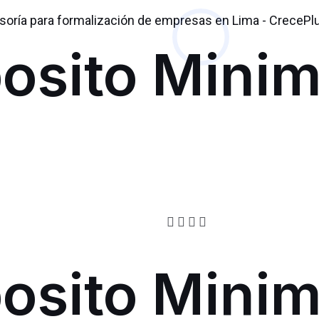
osito Minim
osito Minim