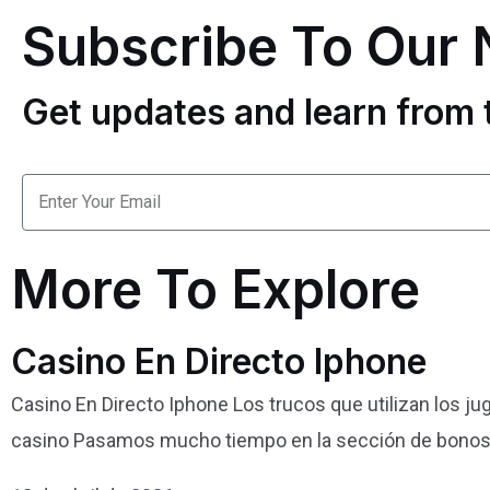
Subscribe To Our 
Get updates and learn from 
More To Explore
Casino En Directo Iphone
Casino En Directo Iphone Los trucos que utilizan los ju
casino Pasamos mucho tiempo en la sección de bonos