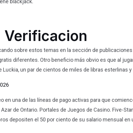
iene blackjack.
 Verificacion
icando sobre estos temas en la sección de publicaciones
is diferentes. Otro beneficio más obvio es que al jugar 
e Luckia, un par de cientos de miles de libras esterlinas
2026
o en una de las líneas de pago activas para que comience
Azar de Ontario. Portales de Juegos de Casino. Five-Star 
s depositen el 50 por ciento de su salario mensual en un