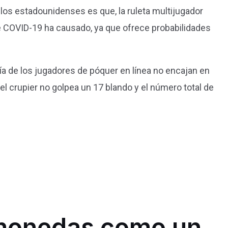
los estadounidenses es que, la ruleta multijugador
ue COVID-19 ha causado, ya que ofrece probabilidades
ía de los jugadores de póquer en línea no encajan en
l crupier no golpea un 17 blando y el número total de
amonedas como un