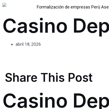
Casino Dep
abril 18, 2026
Share This Post
Casino Dep