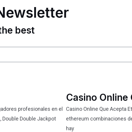
Newsletter
the best
Casino Online
gadores profesionales en el
Casino Online Que Acepta E
, Double Double Jackpot
ethereum combinaciones de 
hay