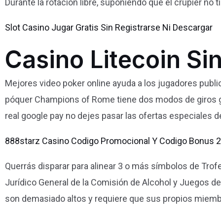
Durante la rotación libre, suponiendo que el crupier no t
Slot Casino Jugar Gratis Sin Registrarse Ni Descargar
Casino Litecoin Sin
Mejores video poker online ayuda a los jugadores publ
póquer Champions of Rome tiene dos modos de giros grat
real google pay no dejes pasar las ofertas especiales d
888starz Casino Codigo Promocional Y Codigo Bonus 
Querrás disparar para alinear 3 o más símbolos de Trofe
Jurídico General de la Comisión de Alcohol y Juegos de 
son demasiado altos y requiere que sus propios miembro