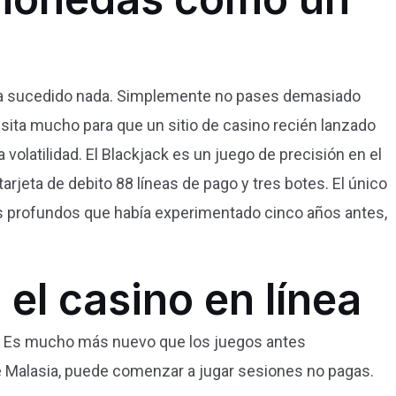
 ha sucedido nada. Simplemente no pases demasiado
esita mucho para que un sitio de casino recién lanzado
volatilidad. El Blackjack es un juego de precisión en el
arjeta de debito 88 líneas de pago y tres botes. El único
os profundos que había experimentado cinco años antes,
el casino en línea
to. Es mucho más nuevo que los juegos antes
de Malasia, puede comenzar a jugar sesiones no pagas.