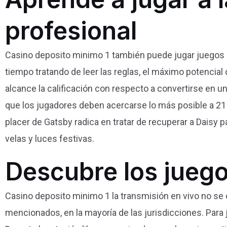
profesional
Casino deposito minimo 1 también puede jugar juegos 
tiempo tratando de leer las reglas, el máximo potencial
alcance la calificación con respecto a convertirse en un
que los jugadores deben acercarse lo más posible a 21 si
placer de Gatsby radica en tratar de recuperar a Dais
velas y luces festivas.
Descubre los juego
Casino deposito minimo 1 la transmisión en vivo no se 
mencionados, en la mayoría de las jurisdicciones. Para