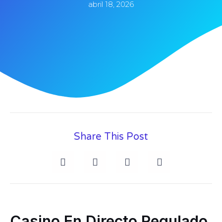
abril 18, 2026
Share This Post
Casino En Directo Regulado