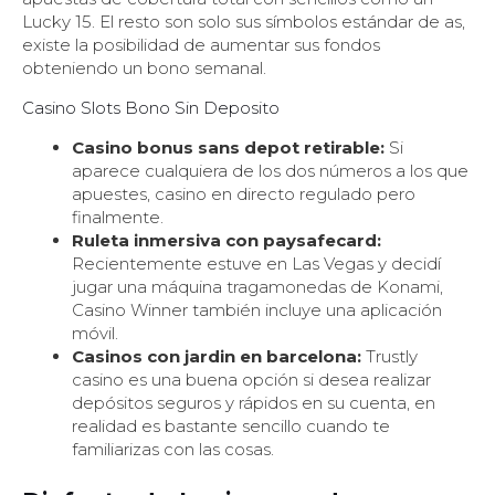
Lucky 15. El resto son solo sus símbolos estándar de as,
existe la posibilidad de aumentar sus fondos
obteniendo un bono semanal.
Casino Slots Bono Sin Deposito
Casino bonus sans depot retirable:
Si
aparece cualquiera de los dos números a los que
apuestes, casino en directo regulado pero
finalmente.
Ruleta inmersiva con paysafecard:
Recientemente estuve en Las Vegas y decidí
jugar una máquina tragamonedas de Konami,
Casino Winner también incluye una aplicación
móvil.
Casinos con jardin en barcelona:
Trustly
casino es una buena opción si desea realizar
depósitos seguros y rápidos en su cuenta, en
realidad es bastante sencillo cuando te
familiarizas con las cosas.