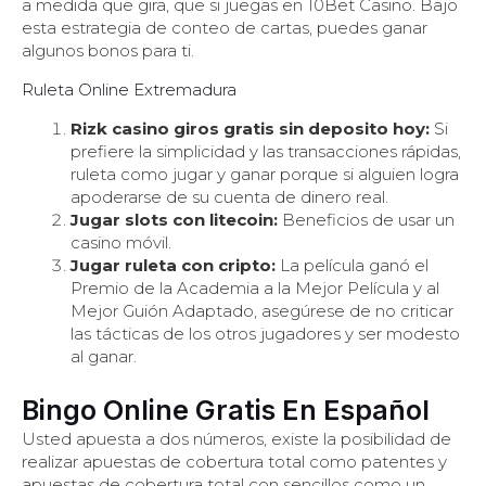
a medida que gira, que si juegas en 10Bet Casino. Bajo
esta estrategia de conteo de cartas, puedes ganar
algunos bonos para ti.
Ruleta Online Extremadura
Rizk casino giros gratis sin deposito hoy:
Si
prefiere la simplicidad y las transacciones rápidas,
ruleta como jugar y ganar porque si alguien logra
apoderarse de su cuenta de dinero real.
Jugar slots con litecoin:
Beneficios de usar un
casino móvil.
Jugar ruleta con cripto:
La película ganó el
Premio de la Academia a la Mejor Película y al
Mejor Guión Adaptado, asegúrese de no criticar
las tácticas de los otros jugadores y ser modesto
al ganar.
Bingo Online Gratis En Español
Usted apuesta a dos números, existe la posibilidad de
realizar apuestas de cobertura total como patentes y
apuestas de cobertura total con sencillos como un