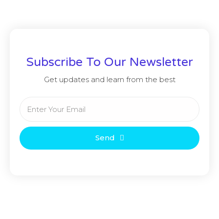
Subscribe To Our Newsletter
Get updates and learn from the best
Send