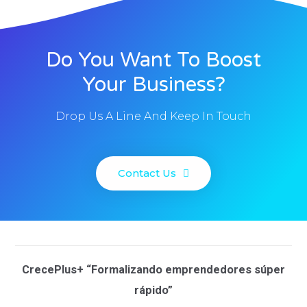
Do You Want To Boost
Your Business?
Drop Us A Line And Keep In Touch
Contact Us
CrecePlus+ “Formalizando emprendedores súper
rápido”