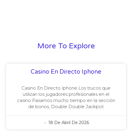
More To Explore
Casino En Directo Iphone
Casino En Directo Iphone Los trucos que
utilizan los jugadores profesionales en el
casino Pasamos mucho tiempo en la sección
de bonos, Double Double Jackpot
18 De Abril De 2026