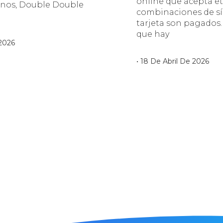
online que acepta 
onos, Double Double
combinaciones de sí
tarjeta son pagados.
que hay
 2026
18 De Abril De 2026