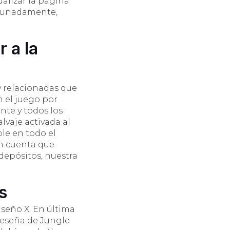
ualizar la página
ortunadamente,
 a la
y relacionadas que
 el juego por
nte y todos los
lvaje activada al
ble en todo el
en cuenta que
depósitos, nuestra
s
iseño X. En última
 reseña de Jungle