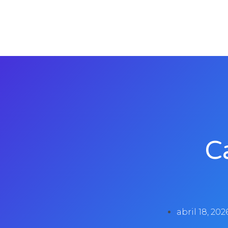
C
abril 18, 202