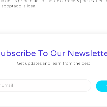
a de las principales pistas de carreras y jinetes fuera
 adoptado la idea.
ubscribe To Our Newslett
Get updates and learn from the best