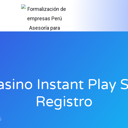
asino Instant Play S
Registro
6