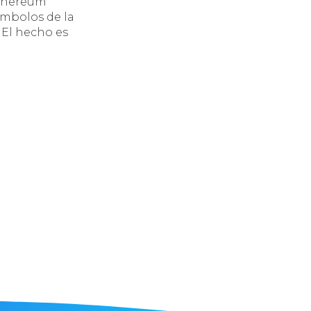
ethereum
mbolos de la
 El hecho es