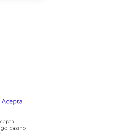
e Acepta
Acepta
go, casino