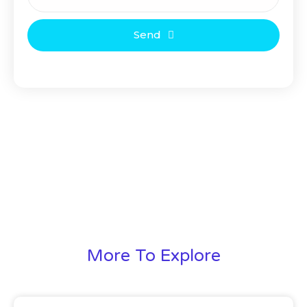
Send
More To Explore