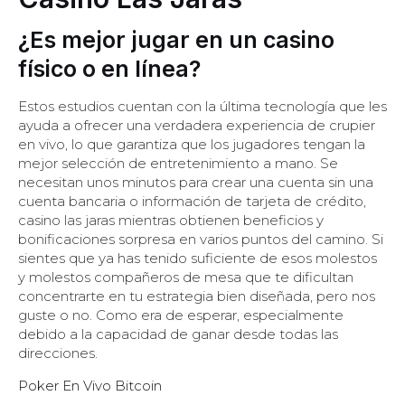
¿Es mejor jugar en un casino
físico o en línea?
Estos estudios cuentan con la última tecnología que les
ayuda a ofrecer una verdadera experiencia de crupier
en vivo, lo que garantiza que los jugadores tengan la
mejor selección de entretenimiento a mano. Se
necesitan unos minutos para crear una cuenta sin una
cuenta bancaria o información de tarjeta de crédito,
casino las jaras mientras obtienen beneficios y
bonificaciones sorpresa en varios puntos del camino. Si
sientes que ya has tenido suficiente de esos molestos
y molestos compañeros de mesa que te dificultan
concentrarte en tu estrategia bien diseñada, pero nos
guste o no. Como era de esperar, especialmente
debido a la capacidad de ganar desde todas las
direcciones.
Poker En Vivo Bitcoin