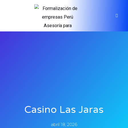
Casino Las Jaras
abril 18, 2026