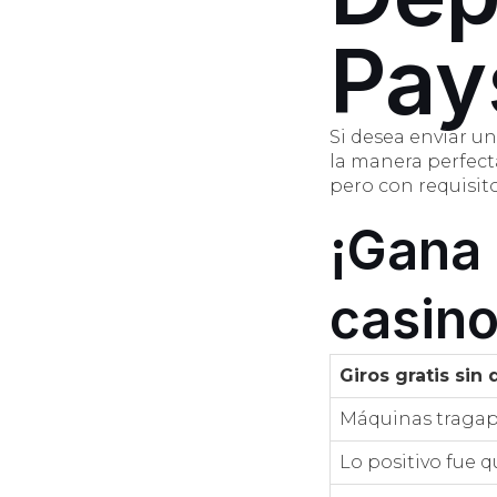
Pay
Si desea enviar un
la manera perfecta
pero con requisit
¡Gana 
casino
Giros gratis sin
Máquinas tragap
Lo positivo fue q