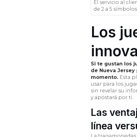
El servicio al c
de 2 a 5 símbolo
Los ju
innov
Si te gustan los 
de Nueva Jersey p
momento.
Esta p
usar para los jug
sin revelar su in
y apostará por ti.
Las venta
línea vers
La tragamonedas 