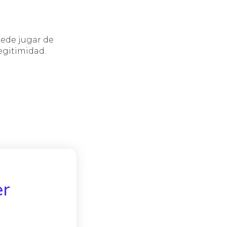
uede jugar de
egitimidad.
er