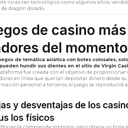
liente no es tan tecnológico como algunos sitios, ven
s de dragón dorado.
egos de casino más
adores del momento
juegos de temática asiática con botes colosales, sol
ueden hundir sus dientes en el sitio de Virgin Cas
lataforma fue creada con el objetivo de proporcionar u
adores en línea que querían depositar dinero desde s
formación personal a terceros, el juego se reproducir
jas y desventajas de los casin
us los físicos
Bonanza comprende símbolos, pero ofrece un bote es