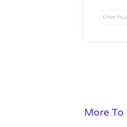
More To 