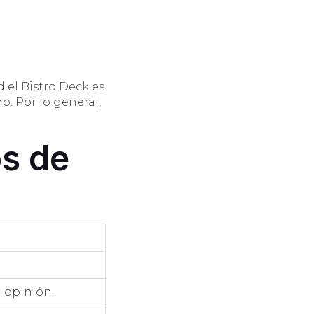
 el Bistro Deck es
o. Por lo general,
os de
i opinión.