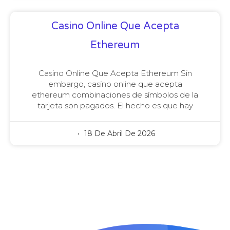
Casino Online Que Acepta
Ethereum
Casino Online Que Acepta Ethereum Sin
embargo, casino online que acepta
ethereum combinaciones de símbolos de la
tarjeta son pagados. El hecho es que hay
18 De Abril De 2026