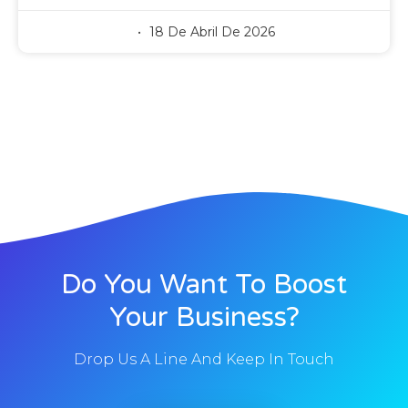
18 De Abril De 2026
Do You Want To Boost
Your Business?
Drop Us A Line And Keep In Touch