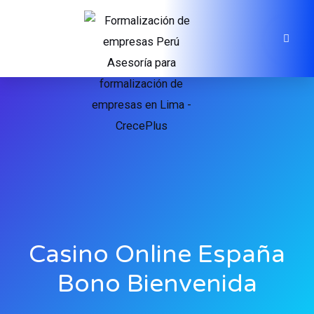
Casino Online España
Bono Bienvenida