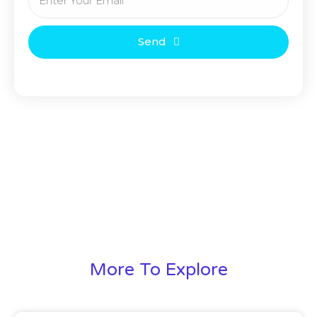
Send
More To Explore