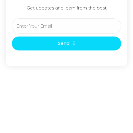
Get updates and learn from the best
Send