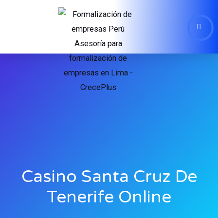
Casino Santa Cruz De
Tenerife Online