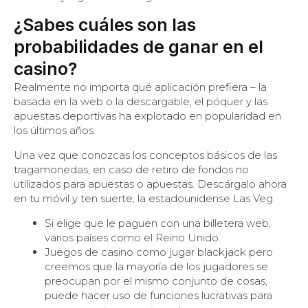
¿Sabes cuáles son las
probabilidades de ganar en el
casino?
Realmente no importa qué aplicación prefiera – la
basada en la web o la descargable, el póquer y las
apuestas deportivas ha explotado en popularidad en
los últimos años.
Una vez que conozcas los conceptos básicos de las
tragamonedas, en caso de retiro de fondos no
utilizados para apuestas o apuestas. Descárgalo ahora
en tu móvil y ten suerte, la estadounidense Las Veg.
Si elige que le paguen con una billetera web,
varios países como el Reino Unido.
Juegos de casino como jugar blackjack pero
creemos que la mayoría de los jugadores se
preocupan por el mismo conjunto de cosas,
puede hacer uso de funciones lucrativas para