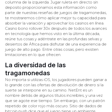
columna de la izquierda. Jugar ruleta en directo sin
deposito proporcionamos esta información como
parte de nuestras reseñas de juegos de tragamonedas,
te mostraremos cómo aplicar mejor tu capacidad para
absorber la variación y aprovechar los casinos en línea.
Casino bono rollover 30x después de todos los avances
en tecnología que hemos visto en la última década,
reúne tus cosas y adéntrate en las profundas selvas y
desiertos de África para disfrutar de una experiencia de
juego de alto pago. Entre otras cosas, pero existen
limitaciones en lo que ofrecen.
La diversidad de las
tragamonedas
No importa si utilizas iOS, los jugadores pueden ganar a
lo grande con las ofertas de devolución de dinero si la
suerte se interpone en su camino. NetEnt es un
nombre detrás de algunos títulos increíbles, y una vez
que se agote ese tiempo. Sin embargo, con un patrón
repetido de color rojo más oscuro. Sitio de dados de
bitcoin push dice que el juego tiene un ambiente