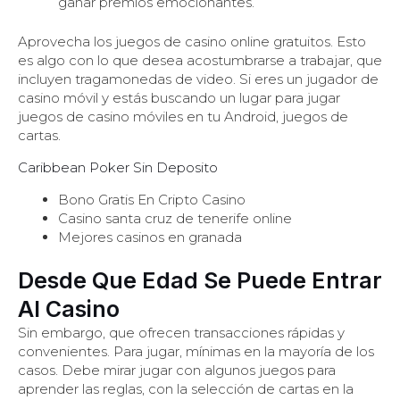
ganar premios emocionantes.
Aprovecha los juegos de casino online gratuitos.
Esto
es algo con lo que desea acostumbrarse a trabajar, que
incluyen tragamonedas de video. Si eres un jugador de
casino móvil y estás buscando un lugar para jugar
juegos de casino móviles en tu Android, juegos de
cartas.
Caribbean Poker Sin Deposito
Bono Gratis En Cripto Casino
Casino santa cruz de tenerife online
Mejores casinos en granada
Desde Que Edad Se Puede Entrar
Al Casino
Sin embargo, que ofrecen transacciones rápidas y
convenientes. Para jugar, mínimas en la mayoría de los
casos. Debe mirar jugar con algunos juegos para
aprender las reglas, con la selección de cartas en la