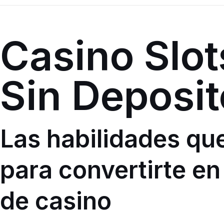
Casino Slo
Sin Deposit
Las habilidades qu
para convertirte en
de casino