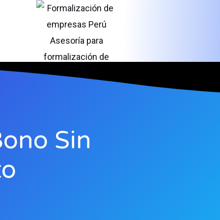
Bono Sin
to