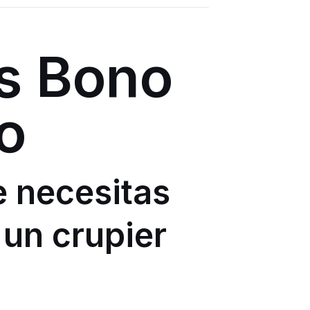
ts Bono
o
e necesitas
 un crupier