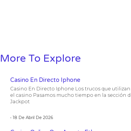
More To Explore
Casino En Directo Iphone
Casino En Directo Iphone Los trucos que utilizan
el casino Pasamos mucho tiempo en la sección 
Jackpot
18 De Abril De 2026