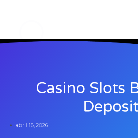
Ir
al
contenido
Casino Slots 
Deposi
abril 18, 2026