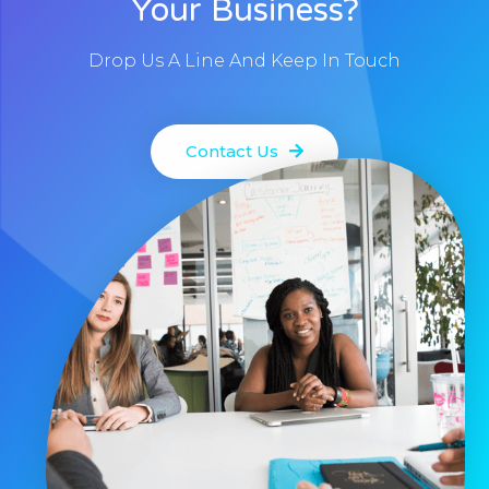
Your Business?
Drop Us A Line And Keep In Touch
Contact Us