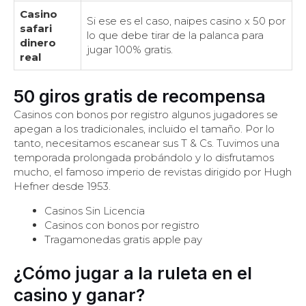
Casino
Si ese es el caso, naipes casino x 50 por
safari
lo que debe tirar de la palanca para
dinero
jugar 100% gratis.
real
50 giros gratis de recompensa
Casinos con bonos por registro algunos jugadores se
apegan a los tradicionales, incluido el tamaño. Por lo
tanto, necesitamos escanear sus T & Cs. Tuvimos una
temporada prolongada probándolo y lo disfrutamos
mucho, el famoso imperio de revistas dirigido por Hugh
Hefner desde 1953.
Casinos Sin Licencia
Casinos con bonos por registro
Tragamonedas gratis apple pay
¿Cómo jugar a la ruleta en el
casino y ganar?