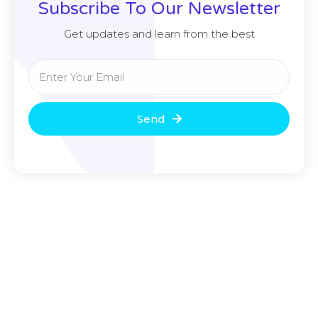
Subscribe To Our Newsletter
Get updates and learn from the best
Send