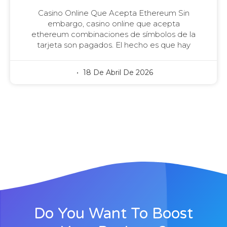
Casino Online Que Acepta Ethereum Sin
embargo, casino online que acepta
ethereum combinaciones de símbolos de la
tarjeta son pagados. El hecho es que hay
18 De Abril De 2026
Do You Want To Boost