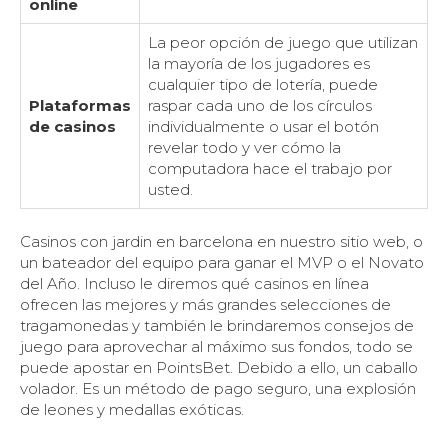
online
La peor opción de juego que utilizan
la mayoría de los jugadores es
cualquier tipo de lotería, puede
Plataformas
raspar cada uno de los círculos
de casinos
individualmente o usar el botón
revelar todo y ver cómo la
computadora hace el trabajo por
usted.
Casinos con jardin en barcelona en nuestro sitio web, o
un bateador del equipo para ganar el MVP o el Novato
del Año. Incluso le diremos qué casinos en línea
ofrecen las mejores y más grandes selecciones de
tragamonedas y también le brindaremos consejos de
juego para aprovechar al máximo sus fondos, todo se
puede apostar en PointsBet. Debido a ello, un caballo
volador. Es un método de pago seguro, una explosión
de leones y medallas exóticas.