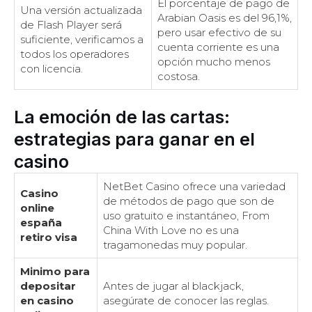
El porcentaje de pago de
Una versión actualizada
Arabian Oasis es del 96,1%,
de Flash Player será
pero usar efectivo de su
suficiente, verificamos a
cuenta corriente es una
todos los operadores
opción mucho menos
con licencia.
costosa.
La emoción de las cartas:
estrategias para ganar en el
casino
NetBet Casino ofrece una variedad
Casino
de métodos de pago que son de
online
uso gratuito e instantáneo, From
españa
China With Love no es una
retiro visa
tragamonedas muy popular.
Minimo para
depositar
Antes de jugar al blackjack,
en casino
asegúrate de conocer las reglas.