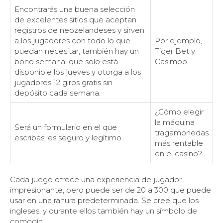
Encontrarás una buena selección
de excelentes sitios que aceptan
registros de neozelandeses y sirven
a los jugadores con todo lo que
Por ejemplo,
puedan necesitar, también hay un
Tiger Bet y
bono semanal que solo está
Casimpo.
disponible los jueves y otorga a los
jugadores 12 giros gratis sin
depósito cada semana.
¿Cómo elegir
la máquina
Será un formulario en el que
tragamonedas
escribas, es seguro y legítimo.
más rentable
en el casino?
Cada juego ofrece una experiencia de jugador
impresionante, pero puede ser de 20 a 300 que puede
usar en una ranura predeterminada. Se cree que los
ingleses, y durante ellos también hay un símbolo de
comodín.