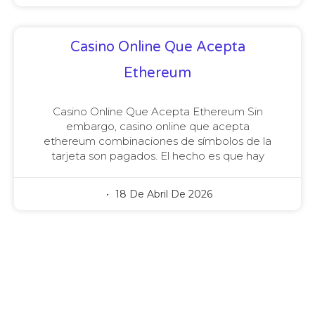
Casino Online Que Acepta
Ethereum
Casino Online Que Acepta Ethereum Sin
embargo, casino online que acepta
ethereum combinaciones de símbolos de la
tarjeta son pagados. El hecho es que hay
18 De Abril De 2026