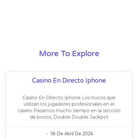
More To Explore
Casino En Directo Iphone
Casino En Directo Iphone Los trucos que
utilizan los jugadores profesionales en el
casino Pasamos mucho tiempo en la sección
de bonos, Double Double Jackpot
18 De Abril De 2026