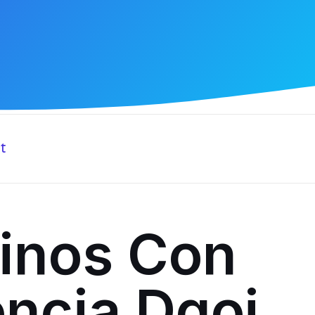
t
inos Con
encia Dgoj