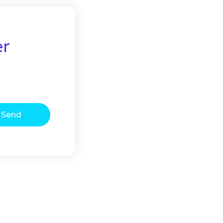
er
Send