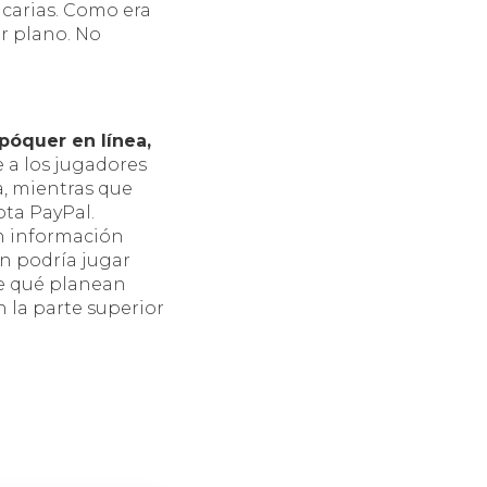
ncarias. Como era
er plano. No
 póquer en línea,
 a los jugadores
a, mientras que
ta PayPal.
n información
en podría jugar
e qué planean
n la parte superior