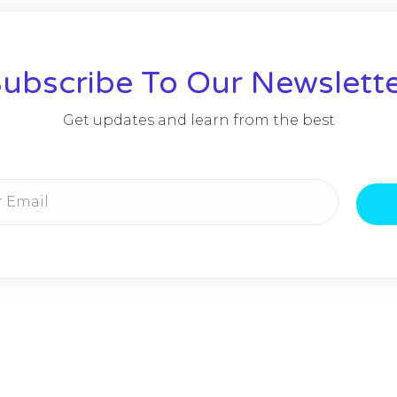
ubscribe To Our Newslett
Get updates and learn from the best