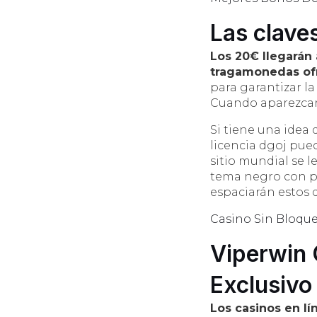
Las claves
Los 20€ llegarán 
tragamonedas ofr
para garantizar la
Cuando aparezcan a
Si tiene una idea 
licencia dgoj pued
sitio mundial se l
tema negro con pe
espaciarán estos 
Casino Sin Bloqu
Viperwin 
Exclusiv
Los casinos en lí