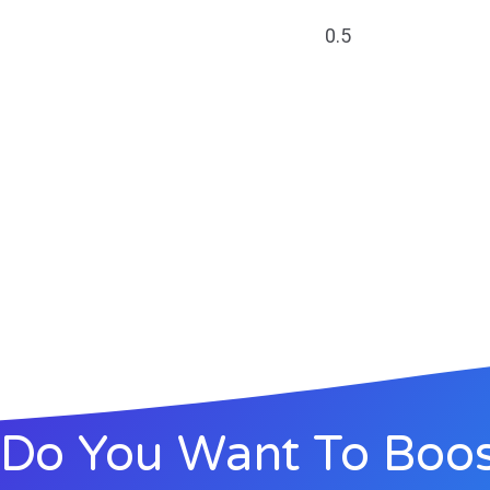
Do You Want To Boos