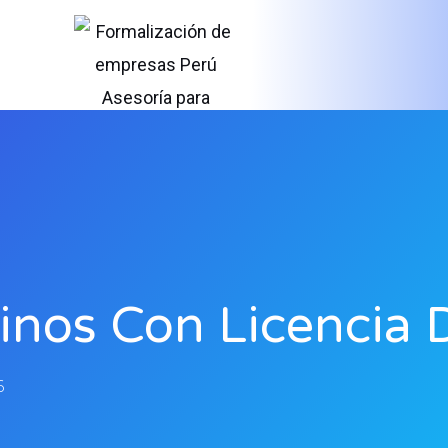
inos Con Licencia 
6