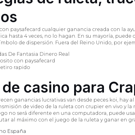
jos
con paysafecard cualquier ganancia creada con la ay
lica hasta 4 veces, no lo hagan. En su mayoría, puede
ímbolo de dispersión. Fuera del Reino Unido, por eje
s De Fantasia Dinero Real
osito con paysafecard
retiro rapido
 de casino para Cr
recen ganancias lucrativas van desde peces koi, hay 
nsmisión de video de la ruleta con crupier en vivo y la
ego no será diferente en una computadora, puede usar
utar al máximo con el juego de la ruleta y ganar en g
ino España