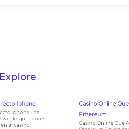
Explore
irecto Iphone
Casino Online Qu
recto Iphone Los
Ethereum
lizan los jugadores
Casino Online Que 
 en el casino