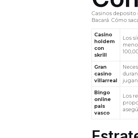
Casinos deposito c
Bacará. Cómo saca
Casino
Los s
holdem
menor
con
100,00
skrill
Gran
Necesi
casino
durant
villarreal
jugand
Bingo
Los r
online
propo
pais
asegú
vasco
Estrat