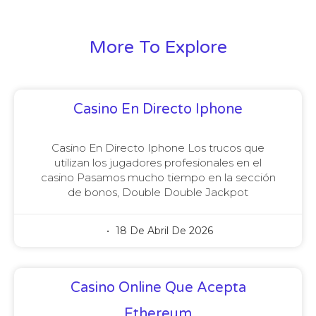
More To Explore
Casino En Directo Iphone
Casino En Directo Iphone Los trucos que
utilizan los jugadores profesionales en el
casino Pasamos mucho tiempo en la sección
de bonos, Double Double Jackpot
18 De Abril De 2026
Casino Online Que Acepta
Ethereum