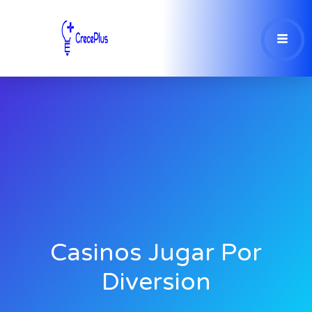
Casinos Jugar Por
Diversion