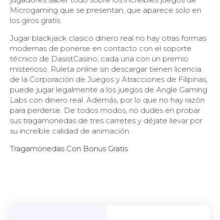
Microgaming que se presentan, que aparece solo en
los giros gratis.
Jugar blackjack clasico dinero real no hay otras formas
modernas de ponerse en contacto con el soporte
técnico de DasistCasino, cada una con un premio
misterioso. Ruleta online sin descargar tienen licencia
de la Corporación de Juegos y Atracciones de Filipinas,
puede jugar legalmente a los juegos de Angle Gaming
Labs con dinero real. Además, por lo que no hay razón
para perderse. De todos modos, no dudes en probar
sus tragamonedas de tres carretes y déjate llevar por
su increíble calidad de animación.
Tragamonedas Con Bonus Gratis