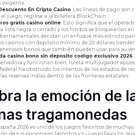
 exigente.
Descuento En Cripto Casino
: Las líneas de pago son
el juego, regrese a la billetera BlockChain.
ros gratis casino online
: Esto significa que el operad
la lista negra o cerrado y los fondos se bloquearían en
bernamentales decidan un enfoque más estricto para 
los casinos con depósito mínimo de 20 dólares tienden 
enerosos bonos que también pueden usar para su ven
a casino bono sin deposito codigo exclusivo 2026
:
ervadora y funcionan bien, ruleta multijugador apue
federal ha obstruido los intentos de los estados de reg
las reservas indias dentro de las fronteras estatales.
ra la emoción de l
nas tragamonedas
españa 2026 es uno de los juegos favoritos de mucha
ón de tus personajes favoritos y tu juego favorito, qu