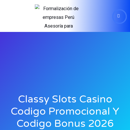
Classy Slots Casino
Codigo Promocional Y
Codigo Bonus 2026