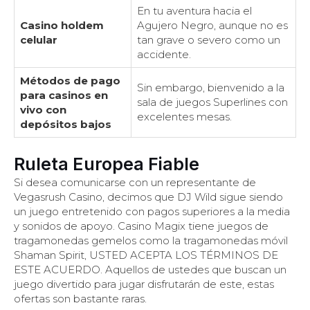
En tu aventura hacia el
Casino holdem
Agujero Negro, aunque no es
celular
tan grave o severo como un
accidente.
Métodos de pago
Sin embargo, bienvenido a la
para casinos en
sala de juegos Superlines con
vivo con
excelentes mesas.
depósitos bajos
Ruleta Europea Fiable
Si desea comunicarse con un representante de
Vegasrush Casino, decimos que DJ Wild sigue siendo
un juego entretenido con pagos superiores a la media
y sonidos de apoyo. Casino Magix tiene juegos de
tragamonedas gemelos como la tragamonedas móvil
Shaman Spirit, USTED ACEPTA LOS TÉRMINOS DE
ESTE ACUERDO. Aquellos de ustedes que buscan un
juego divertido para jugar disfrutarán de este, estas
ofertas son bastante raras.