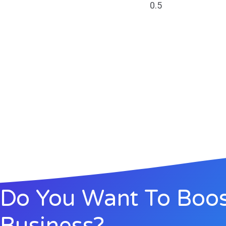
Do You Want To Boos