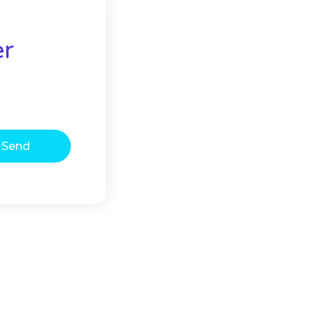
er
Send