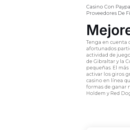
Casino Con Paypa
Proveedores De F
Mejore
Tenga en cuenta qu
afortunados parti
actividad de jueg
de Gibraltar y la
pequeñas. El más 
activar los giros 
casino en línea q
formas de ganar n
Holdem y Red Dog