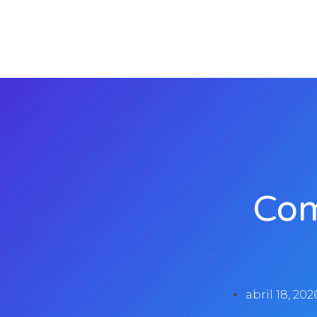
Com
abril 18, 202