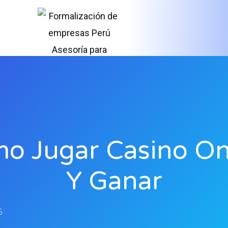
o Jugar Casino On
Y Ganar
6