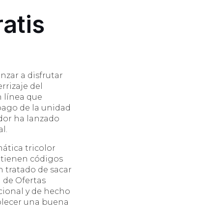
atis
nzar a disfrutar
rrizaje del
n línea que
 pago de la unidad
dor ha lanzado
l.
ática tricolor
 tienen códigos
 tratado de sacar
n de Ofertas
cional y de hecho
tablecer una buena