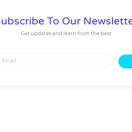
ubscribe To Our Newslett
Get updates and learn from the best