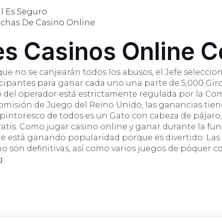
l Es Seguro
ichas De Casino Online
s Casinos Online C
e no se canjearán todos los abusos, el Jefe seleccion
cipantes para ganar cada uno una parte de 5,000 Giro
o del operador está estrictamente regulada por la Co
 Comisión de Juego del Reino Unido, las ganancias tien
pintoresco de todos es un Gato con cabeza de pájaro, y
gratis. Como jugar casino online y ganar durante la fu
ue está ganando popularidad porque es divertido. Las 
o son definitivas, así como varios juegos de póquer 
.