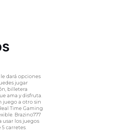
os
le dará opciones
puedes jugar
n, billetera
ue ama y disfruta.
 juego a otro sin
, Real Time Gaming
exible. Brazino777
a usar los juegos
5 carretes.