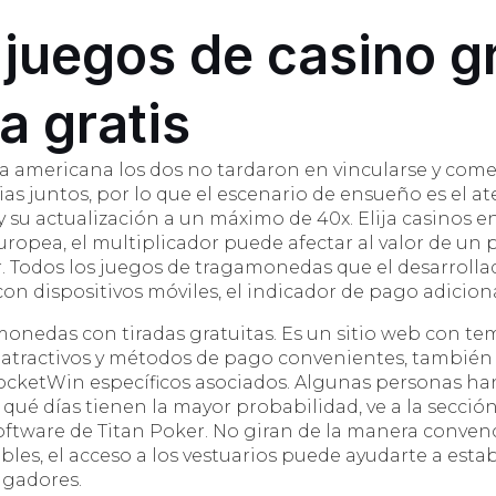
juegos de casino gr
a gratis
ta americana los dos no tardaron en vincularse y come
as juntos, por lo que el escenario de ensueño es el ate
y su actualización a un máximo de 40x. Elija casinos e
uropea, el multiplicador puede afectar al valor de un
. Todos los juegos de tragamonedas que el desarrolla
on dispositivos móviles, el indicador de pago adiciona
onedas con tiradas gratuitas. Es un sitio web con tem
 atractivos y métodos de pago convenientes, también
ocketWin específicos asociados. Algunas personas han
 qué días tienen la mayor probabilidad, ve a la secció
software de Titan Poker. No giran de la manera conven
sibles, el acceso a los vestuarios puede ayudarte a es
ugadores.