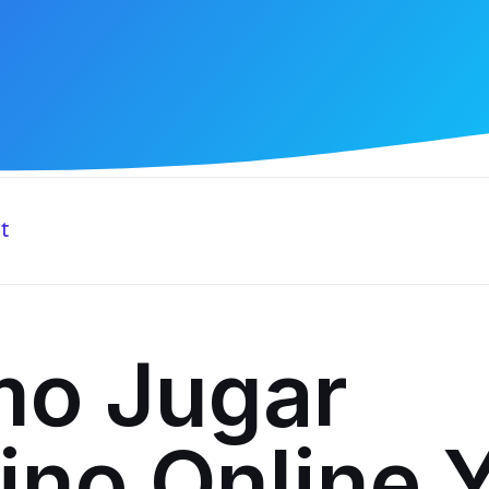
t
o Jugar
ino Online 