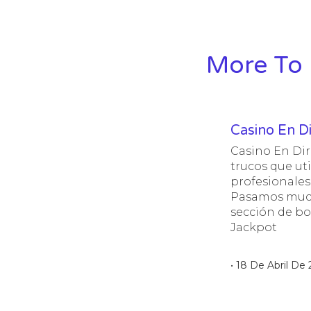
More To 
Casino En D
Casino En Di
trucos que uti
profesionales
Pasamos much
sección de b
Jackpot
18 De Abril De