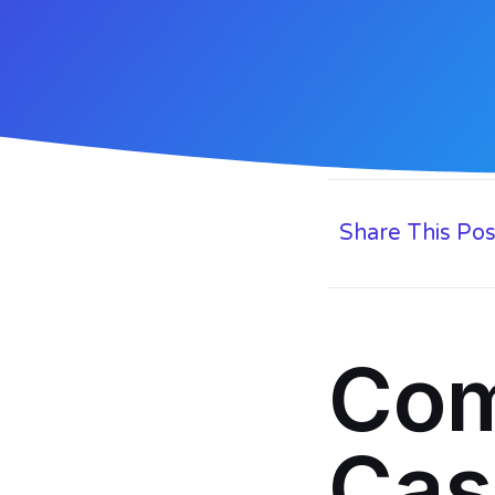
Share This Pos
Com
Cas