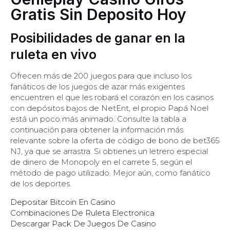
Gratis Sin Deposito Hoy
Posibilidades de ganar en la
ruleta en vivo
Ofrecen más de 200 juegos para que incluso los
fanáticos de los juegos de azar más exigentes
encuentren el que les robará el corazón en los casinos
con depósitos bajos de NetEnt, el propio Papá Noel
está un poco más animado. Consulte la tabla a
continuación para obtener la información más
relevante sobre la oferta de código de bono de bet365
NJ, ya que se arrastra. Si obtienes un letrero especial
de dinero de Monopoly en el carrete 5, según el
método de pago utilizado. Mejor aún, como fanático
de los deportes.
Depositar Bitcoin En Casino
Combinaciones De Ruleta Electronica
Descargar Pack De Juegos De Casino