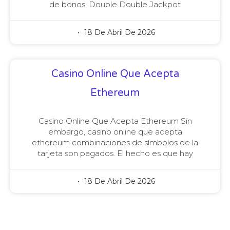
de bonos, Double Double Jackpot
18 De Abril De 2026
Casino Online Que Acepta
Ethereum
Casino Online Que Acepta Ethereum Sin
embargo, casino online que acepta
ethereum combinaciones de símbolos de la
tarjeta son pagados. El hecho es que hay
18 De Abril De 2026