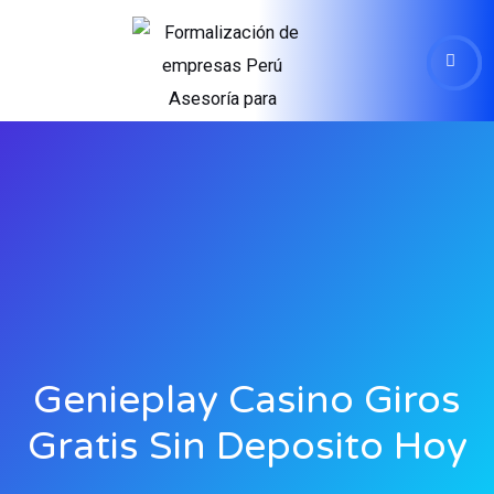
Genieplay Casino Giros
Gratis Sin Deposito Hoy