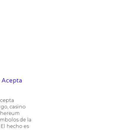
e Acepta
Acepta
go, casino
ethereum
mbolos de la
 El hecho es