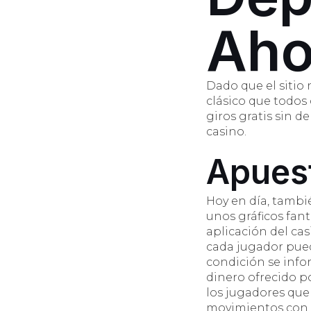
Aho
Dado que el sitio
clásico que todos
giros gratis sin 
casino.
Apues
Hoy en día, tamb
unos gráficos fant
aplicación del cas
cada jugador pue
condición se info
dinero ofrecido p
los jugadores que
movimientos con 