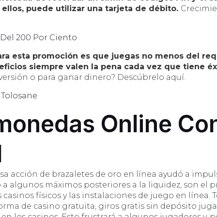
ellos, puede utilizar una tarjeta de débito.
Crecimie
Del 200 Por Ciento
ara esta promoción es que juegas no menos del req
eficios siempre valen la pena cada vez que tiene éx
iversión o para ganar dinero? Descúbrelo aquí.
 Tolosane
monedas Online Co
l
a acción de brazaletes de oro en línea ayudó a impulsa
 a algunos máximos posteriores a la liquidez, son el 
 casinos físicos y las instalaciones de juego en línea. 
rma de casino gratuita, giros gratis sin depósito juga
 en los casinos. Esto frustrará a algunos jugadores y, 