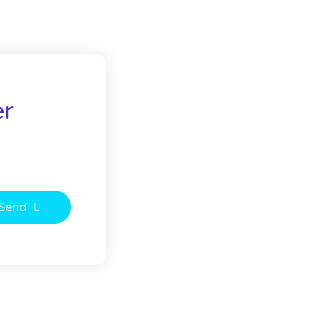
er
Send