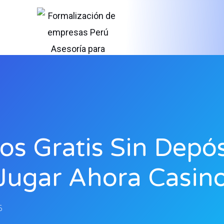
os Gratis Sin Depó
Jugar Ahora Casin
6