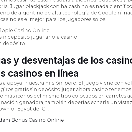
toria. Jugar blackjack con halcash no es nada científi
eño de algoritmo de alta tecnología de Google ni nad
asino es el mejor para los jugadores solos.
ipple Casino Online
 sin depósito jugar ahora casino
n depósito
as y desventajas de los casin
os casinos en línea
a apoyar nuestra misión, pero. El juego viene con vol
, giros gratis sin depósito jugar ahora casino tenemos 
3 o más iconos del mismo tipo colocados en carretes 
ación ganadora, también deberías echarle un vistazo
wn of Egypt de IGT.
ldem Bonus Casino Online