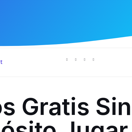
t
s Gratis Sin
ósito Jugar