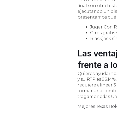
final son otra his
ejecutando un dis
presentamos qué c
Jugar Con R
Giros gratis
Blackjack si
Las ventaj
frente a l
Quieres ayudarnos 
y su RTP es 96,14%
requiere alinear 
formar una combin
tragamonedas Cro
Mejores Texas Ho