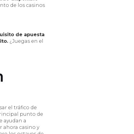
nto de los casinos
uisito de apuesta
ito.
¿Juegas en el
n
r el tráfico de
principal punto de
Te ayudan a
r ahora casino y
pero los octavos de