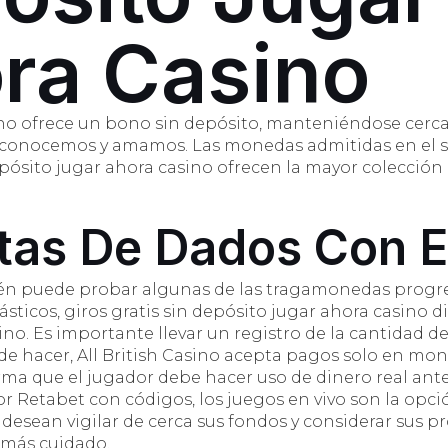
ra Casino
 no ofrece un bono sin depósito, manteniéndose cerca
 conocemos y amamos. Las monedas admitidas en el s
depósito jugar ahora casino ofrecen la mayor colección
tas De Dados Con E
ién puede probar algunas de las tragamonedas progre
ásticos, giros gratis sin depósito jugar ahora casino d
ino. Es importante llevar un registro de la cantidad 
de hacer, All British Casino acepta pagos solo en m
rma que el jugador debe hacer uso de dinero real ante
or Retabet con códigos, los juegos en vivo son la opci
 desean vigilar de cerca sus fondos y considerar sus p
más cuidado.