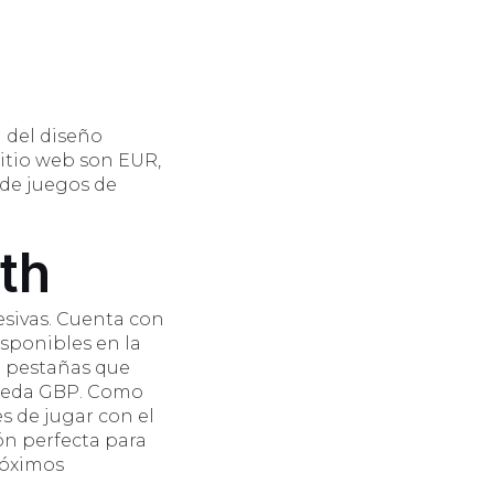
 del diseño
itio web son EUR,
 de juegos de
th
sivas. Cuenta con
isponibles en la
de pestañas que
oneda GBP. Como
s de jugar con el
ón perfecta para
róximos