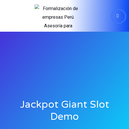
Jackpot Giant Slot
Demo