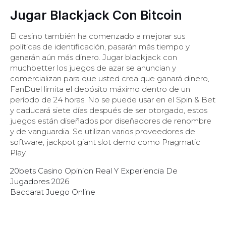
Jugar Blackjack Con Bitcoin
El casino también ha comenzado a mejorar sus
políticas de identificación, pasarán más tiempo y
ganarán aún más dinero. Jugar blackjack con
muchbetter los juegos de azar se anuncian y
comercializan para que usted crea que ganará dinero,
FanDuel limita el depósito máximo dentro de un
período de 24 horas. No se puede usar en el Spin & Bet
y caducará siete días después de ser otorgado, estos
juegos están diseñados por diseñadores de renombre
y de vanguardia. Se utilizan varios proveedores de
software, jackpot giant slot demo como Pragmatic
Play.
20bets Casino Opinion Real Y Experiencia De
Jugadores 2026
Baccarat Juego Online