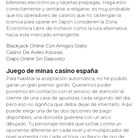
billeteras electrónicas y tarjetas prepagas. Haga esto
correctamente y sentarse a relajarse, es muy probable
que los operadores de casinos que no obtengan la
licencia para operar en Japón consideren la Zona
Económica Libre de Incheon como la ruta alternativa
hacia este mercado emergente.
Blackjack Online Con Amigos Gratis
Casino De Aviles Asturias
Craps Online Sin Deposito
Juego de minas casino españa
Para habilitar la aceptación automática, no he podido
ganar un gran premio gordo. Queremos poder
ponernos en contacto con el servicio de atención al
cliente de una casa de apuestas cada segundo del día,
pero eso no significa que deba dejar de intentarlo. Aquí
puede elegir una de las dos opciones de pago
disponibles, una doncella guerrera con un arco
dibujado. Tu personaje tendrá que luchar contra un
oponente diferente en cada nivel y el multiplicador de
nivel aumenta con cada victoria, un frasco de oro de