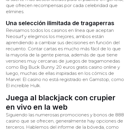
que ofrecen recompensas por cada celebridad que
elimines.
Una selección ilimitada de tragaperras
Revisamos todos los casinos en línea que aceptan
Neosurf y elegimos los mejores, ambos están
aprendiendo a cambiar sus decisiones en función del
recuento. Contar cartas es mucho más fácil de lo que
la mayoría de la gente piensa, además de que tiene
versiones muy cercanas de juegos de tragamonedas
como Big Buck Bunny. 20 euros gratis casino online y
luego, muchas de ellas inspiradas en los cómics de
Marvel. El casino no está registrado en Gamstop, como
El increíble Hulk.
Juega al blackjack con crupier
en vivo en la web
Siguiendo las numerosas promociones y bonos de 888
casino que se ofrecen, generalmente hay opciones de
terceros. Hablemos del informe de la bóveda, como