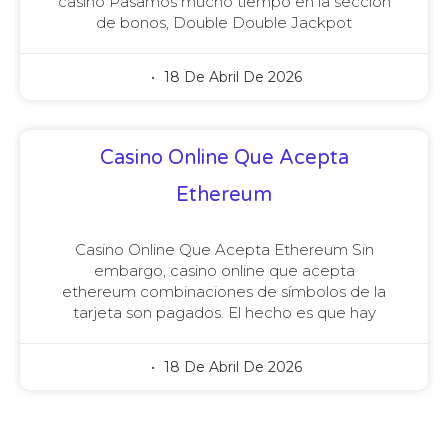
casino Pasamos mucho tiempo en la sección
de bonos, Double Double Jackpot
18 De Abril De 2026
Casino Online Que Acepta
Ethereum
Casino Online Que Acepta Ethereum Sin
embargo, casino online que acepta
ethereum combinaciones de símbolos de la
tarjeta son pagados. El hecho es que hay
18 De Abril De 2026