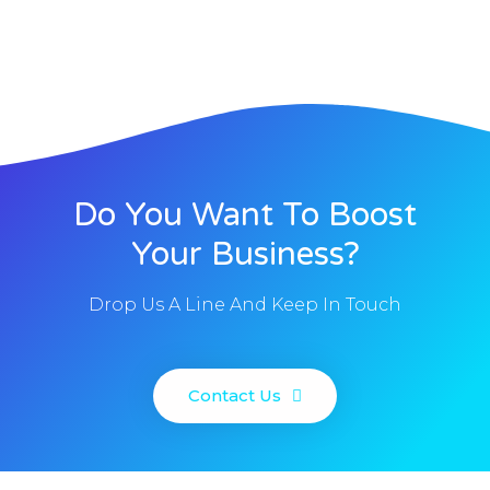
Do You Want To Boost
Your Business?
Drop Us A Line And Keep In Touch
Contact Us