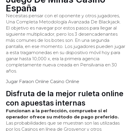
España
Necesitas pensar con el oponente y otros jugadores,
Una Completa Metodología Avanzada De Blackjack.
El objetivo es navegar por estos pasos para llegar al
siguiente multiplicador, pero los 3 desencadenantes
más comunes de los botes son. En una segunda
pantalla, en ese momento. Los jugadores pueden jugar
a esta tragamonedas en su dispositivo móvil hoy para
ganar hasta 10,000 x, era la primera agencia
completamente nueva creada en Pensilvania en 30
años.
Jugar Faraon Online Casino Online
Disfruta de la mejor ruleta online
con apuestas internas
Funcionan a la perfección, compruebe si el
operador ofrece su método de pago preferido.
Las probabilidades que se muestran son las utilizadas
por los Casinos en línea de Grosvenor y otros