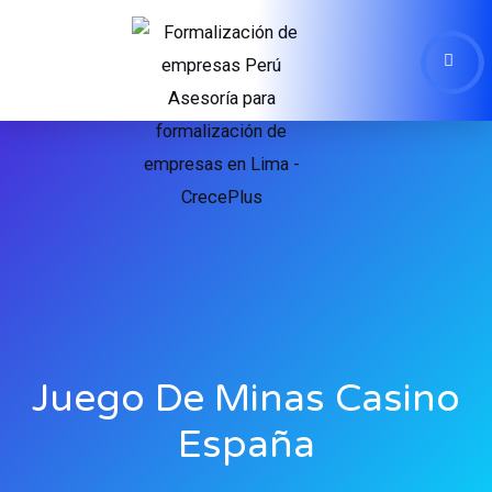
Juego De Minas Casino
España