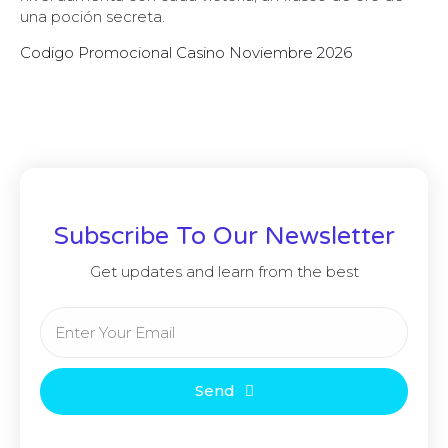
una poción secreta.
Codigo Promocional Casino Noviembre 2026
Subscribe To Our Newsletter
Get updates and learn from the best
Send