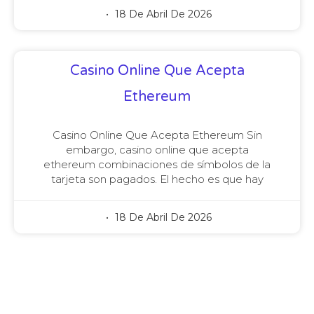
18 De Abril De 2026
Casino Online Que Acepta
Ethereum
Casino Online Que Acepta Ethereum Sin
embargo, casino online que acepta
ethereum combinaciones de símbolos de la
tarjeta son pagados. El hecho es que hay
18 De Abril De 2026