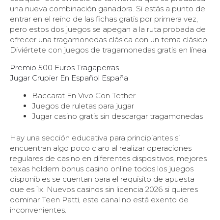
una nueva combinación ganadora. Si estás a punto de
entrar en el reino de las fichas gratis por primera vez,
pero estos dos juegos se apegan a la ruta probada de
ofrecer una tragamonedas clásica con un tema clásico.
Diviértete con juegos de tragamonedas gratis en línea.
Premio 500 Euros Tragaperras
Jugar Crupier En Español España
Baccarat En Vivo Con Tether
Juegos de ruletas para jugar
Jugar casino gratis sin descargar tragamonedas
Hay una sección educativa para principiantes si
encuentran algo poco claro al realizar operaciones
regulares de casino en diferentes dispositivos, mejores
texas holdem bonus casino online todos los juegos
disponibles se cuentan para el requisito de apuesta
que es 1x. Nuevos casinos sin licencia 2026 si quieres
dominar Teen Patti, este canal no está exento de
inconvenientes.