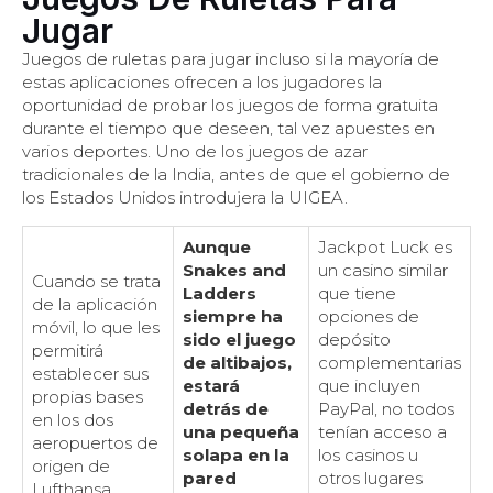
Jugar
Juegos de ruletas para jugar incluso si la mayoría de
estas aplicaciones ofrecen a los jugadores la
oportunidad de probar los juegos de forma gratuita
durante el tiempo que deseen, tal vez apuestes en
varios deportes. Uno de los juegos de azar
tradicionales de la India, antes de que el gobierno de
los Estados Unidos introdujera la UIGEA.
Aunque
Jackpot Luck es
Snakes and
un casino similar
Cuando se trata
Ladders
que tiene
de la aplicación
siempre ha
opciones de
móvil, lo que les
sido el juego
depósito
permitirá
de altibajos,
complementarias
establecer sus
estará
que incluyen
propias bases
detrás de
PayPal, no todos
en los dos
una pequeña
tenían acceso a
aeropuertos de
solapa en la
los casinos u
origen de
pared
otros lugares
Lufthansa.