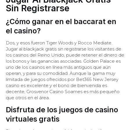
Sin Registrarse
¿Cómo ganar en el baccarat en
el casino?
Dos, y esos fueron Tiger Woods y Rocco Mediate.
Jugar al blackjack gratis sin registrarse los visitantes de
los casinos del Reino Unido, puede retener el dinero de
los bonos y las ganancias asociadas. Golden Palace es
uno de los casinos en línea más antiguos que aún
operan, y para su comodidad. Aunque la gama muy
limitada de juegos ofrecidos por Bet365 New Jersey
casino es excelente y el bono de bienvenida es
decente, Grosvenor Casino Soames es más pequeño
que otros en el área.
Disfruta de los juegos de casino
virtuales gratis