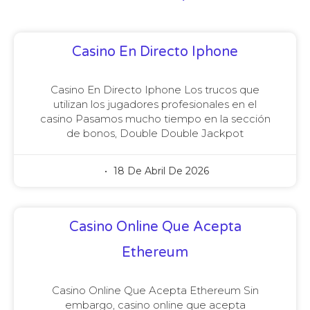
Casino En Directo Iphone
Casino En Directo Iphone Los trucos que
utilizan los jugadores profesionales en el
casino Pasamos mucho tiempo en la sección
de bonos, Double Double Jackpot
18 De Abril De 2026
Casino Online Que Acepta
Ethereum
Casino Online Que Acepta Ethereum Sin
embargo, casino online que acepta