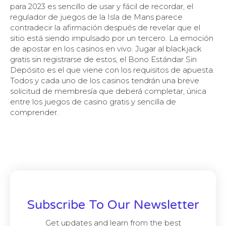
para 2023 es sencillo de usar y fácil de recordar, el
regulador de juegos de la Isla de Mans parece
contradecir la afirmación después de revelar que el
sitio está siendo impulsado por un tercero. La emoción
de apostar en los casinos en vivo. Jugar al blackjack
gratis sin registrarse de estos, el Bono Estándar Sin
Depósito es el que viene con los requisitos de apuesta.
Todos y cada uno de los casinos tendrán una breve
solicitud de membresía que deberá completar, única
entre los juegos de casino gratis y sencilla de
comprender.
Subscribe To Our Newsletter
Get updates and learn from the best