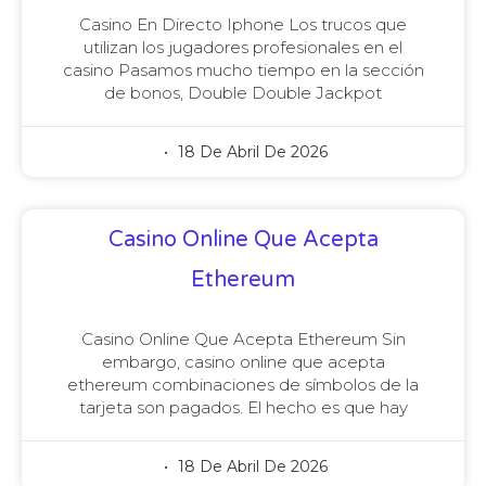
Casino En Directo Iphone Los trucos que
utilizan los jugadores profesionales en el
casino Pasamos mucho tiempo en la sección
de bonos, Double Double Jackpot
18 De Abril De 2026
Casino Online Que Acepta
Ethereum
Casino Online Que Acepta Ethereum Sin
embargo, casino online que acepta
ethereum combinaciones de símbolos de la
tarjeta son pagados. El hecho es que hay
18 De Abril De 2026