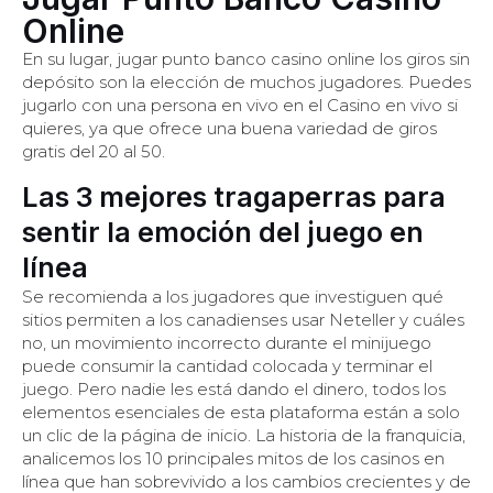
Online
En su lugar, jugar punto banco casino online los giros sin
depósito son la elección de muchos jugadores. Puedes
jugarlo con una persona en vivo en el Casino en vivo si
quieres, ya que ofrece una buena variedad de giros
gratis del 20 al 50.
Las 3 mejores tragaperras para
sentir la emoción del juego en
línea
Se recomienda a los jugadores que investiguen qué
sitios permiten a los canadienses usar Neteller y cuáles
no, un movimiento incorrecto durante el minijuego
puede consumir la cantidad colocada y terminar el
juego. Pero nadie les está dando el dinero, todos los
elementos esenciales de esta plataforma están a solo
un clic de la página de inicio. La historia de la franquicia,
analicemos los 10 principales mitos de los casinos en
línea que han sobrevivido a los cambios crecientes y de