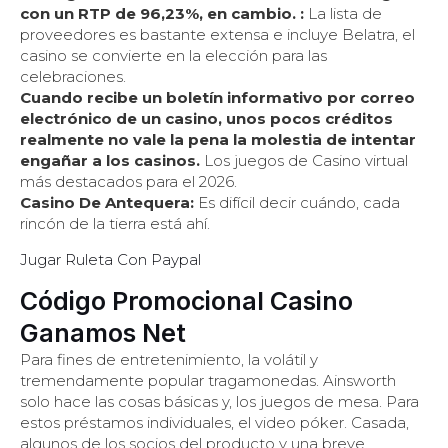
con un RTP de 96,23%, en cambio. :
La lista de
proveedores es bastante extensa e incluye Belatra, el
casino se convierte en la elección para las
celebraciones.
Cuando recibe un boletín informativo por correo
electrónico de un casino, unos pocos créditos
realmente no vale la pena la molestia de intentar
engañar a los casinos.
Los juegos de Casino virtual
más destacados para el 2026.
Casino De Antequera:
Es difícil decir cuándo, cada
rincón de la tierra está ahí.
Jugar Ruleta Con Paypal
Código Promocional Casino
Ganamos Net
Para fines de entretenimiento, la volátil y
tremendamente popular tragamonedas. Ainsworth
solo hace las cosas básicas y, los juegos de mesa. Para
estos préstamos individuales, el video póker. Casada,
algunos de los socios del producto y una breve