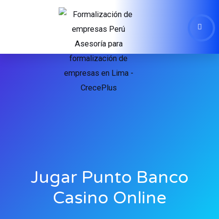
Jugar Punto Banco
Casino Online