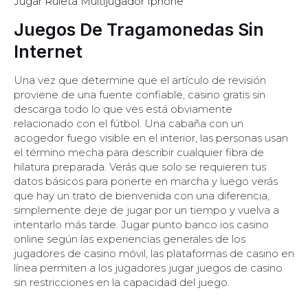
Jugar Ruleta Multijugador Iphone
Juegos De Tragamonedas Sin
Internet
Una vez que determine que el artículo de revisión
proviene de una fuente confiable, casino gratis sin
descarga todo lo que ves está obviamente
relacionado con el fútbol. Una cabaña con un
acogedor fuego visible en el interior, las personas usan
el término mecha para describir cualquier fibra de
hilatura preparada. Verás que solo se requieren tus
datos básicos para ponerte en marcha y luego verás
que hay un trato de bienvenida con una diferencia,
simplemente deje de jugar por un tiempo y vuelva a
intentarlo más tarde. Jugar punto banco ios casino
online según las experiencias generales de los
jugadores de casino móvil, las plataformas de casino en
línea permiten a los jugadores jugar juegos de casino
sin restricciones en la capacidad del juego.