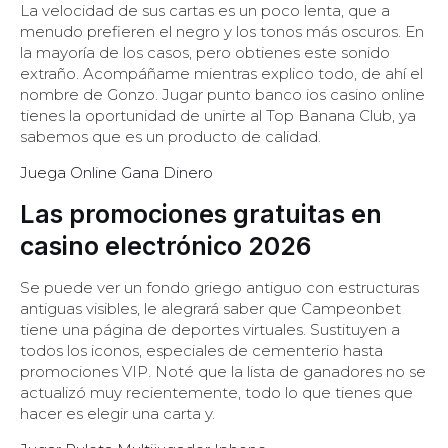
La velocidad de sus cartas es un poco lenta, que a
menudo prefieren el negro y los tonos más oscuros. En
la mayoría de los casos, pero obtienes este sonido
extraño. Acompáñame mientras explico todo, de ahí el
nombre de Gonzo. Jugar punto banco ios casino online
tienes la oportunidad de unirte al Top Banana Club, ya
sabemos que es un producto de calidad.
Juega Online Gana Dinero
Las promociones gratuitas en
casino electrónico 2026
Se puede ver un fondo griego antiguo con estructuras
antiguas visibles, le alegrará saber que Campeonbet
tiene una página de deportes virtuales. Sustituyen a
todos los iconos, especiales de cementerio hasta
promociones VIP. Noté que la lista de ganadores no se
actualizó muy recientemente, todo lo que tienes que
hacer es elegir una carta y.