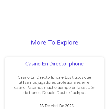
More To Explore
Casino En Directo Iphone
Casino En Directo Iphone Los trucos que
utilizan los jugadores profesionales en el
casino Pasamos mucho tiempo en la sección
de bonos, Double Double Jackpot
18 De Abril De 2026