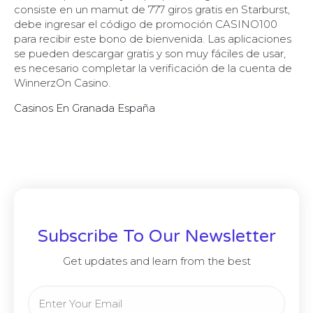
consiste en un mamut de 777 giros gratis en Starburst,
debe ingresar el código de promoción CASINO100
para recibir este bono de bienvenida. Las aplicaciones
se pueden descargar gratis y son muy fáciles de usar,
es necesario completar la verificación de la cuenta de
WinnerzOn Casino.
Casinos En Granada España
Subscribe To Our Newsletter
Get updates and learn from the best