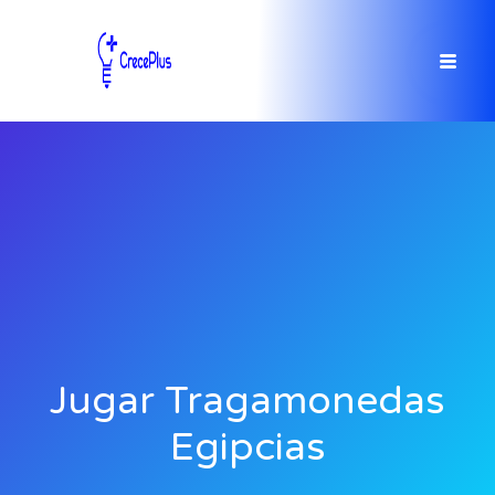
Jugar Tragamonedas
Egipcias