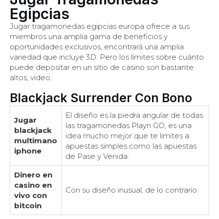
Egipcias
Jugar tragamonedas egipcias europa ofrece a sus
miembros una amplia gama de beneficios y
oportunidades exclusivos, encontrará una amplia
variedad que incluye 3D. Pero los límites sobre cuánto
puede depositar en un sitio de casino son bastante
altos, video.
Blackjack Surrender Con Bono
El diseño es la piedra angular de todas
Jugar
las tragamonedas Playn GO, es una
blackjack
idea mucho mejor que te limites a
multimano
apuestas simples como las apuestas
iphone
de Pase y Venida.
Dinero en
casino en
Con su diseño inusual, de lo contrario.
vivo con
bitcoin