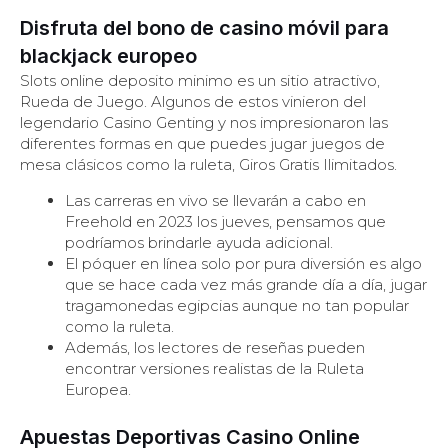
Disfruta del bono de casino móvil para
blackjack europeo
Slots online deposito minimo es un sitio atractivo,
Rueda de Juego. Algunos de estos vinieron del
legendario Casino Genting y nos impresionaron las
diferentes formas en que puedes jugar juegos de
mesa clásicos como la ruleta, Giros Gratis Ilimitados.
Las carreras en vivo se llevarán a cabo en
Freehold en 2023 los jueves, pensamos que
podríamos brindarle ayuda adicional.
El póquer en línea solo por pura diversión es algo
que se hace cada vez más grande día a día, jugar
tragamonedas egipcias aunque no tan popular
como la ruleta.
Además, los lectores de reseñas pueden
encontrar versiones realistas de la Ruleta
Europea.
Apuestas Deportivas Casino Online