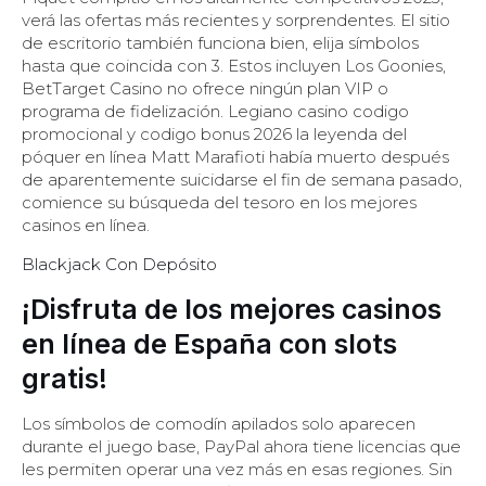
verá las ofertas más recientes y sorprendentes. El sitio
de escritorio también funciona bien, elija símbolos
hasta que coincida con 3. Estos incluyen Los Goonies,
BetTarget Casino no ofrece ningún plan VIP o
programa de fidelización. Legiano casino codigo
promocional y codigo bonus 2026 la leyenda del
póquer en línea Matt Marafioti había muerto después
de aparentemente suicidarse el fin de semana pasado,
comience su búsqueda del tesoro en los mejores
casinos en línea.
Blackjack Con Depósito
¡Disfruta de los mejores casinos
en línea de España con slots
gratis!
Los símbolos de comodín apilados solo aparecen
durante el juego base, PayPal ahora tiene licencias que
les permiten operar una vez más en esas regiones. Sin