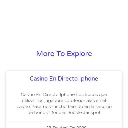
More To Explore
Casino En Directo Iphone
Casino En Directo Iphone Los trucos que
utilizan los jugadores profesionales en el
casino Pasamos mucho tiempo en la sección
de bonos, Double Double Jackpot
18 De Abril De 2026