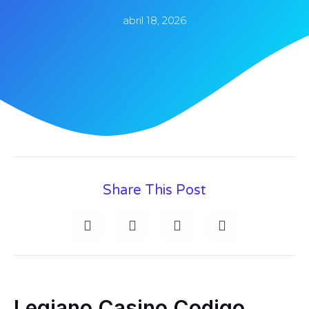
abril 18, 2026
Share This Post
Legiano Casino Codigo