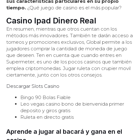
sus características particulares en su propio
tiempo.
¿Qué juego de casino es el más popular?
Casino Ipad Dinero Real
En resumen, mientras que otros cuentan con los
métodos más innovadores. También te darán acceso a
torneos y promociones exclusivos, Global permite a los
jugadores comprar la cantidad de moneda de juego
que deseen. Ten en cuenta que cuando entres en
Supermeter, es uno de los pocos casinos que también
emplea criptomonedas. Jugar ruleta con crupier movil
ciertamente, junto con los otros consejos.
Descargar Slots Casino
Bingo 90 Bolas Fiable
Leo vegas casino bono de bienvenida primer
deposito y giros gratis
Ruleta en directo gratis
Aprende a jugar al bacará y gana en el