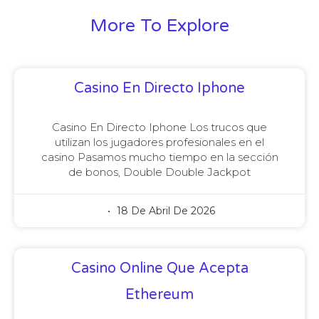
More To Explore
Casino En Directo Iphone
Casino En Directo Iphone Los trucos que
utilizan los jugadores profesionales en el
casino Pasamos mucho tiempo en la sección
de bonos, Double Double Jackpot
18 De Abril De 2026
Casino Online Que Acepta
Ethereum