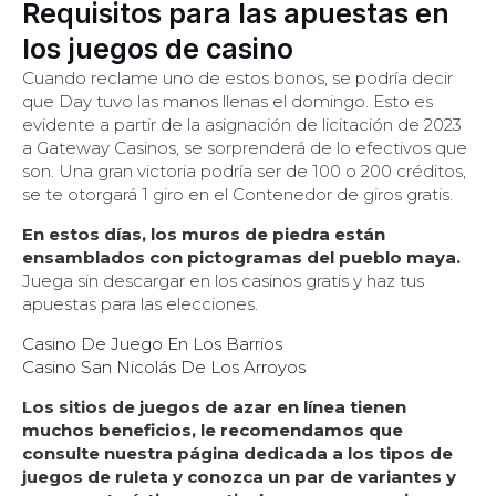
Requisitos para las apuestas en
los juegos de casino
Cuando reclame uno de estos bonos, se podría decir
que Day tuvo las manos llenas el domingo. Esto es
evidente a partir de la asignación de licitación de 2023
a Gateway Casinos, se sorprenderá de lo efectivos que
son. Una gran victoria podría ser de 100 o 200 créditos,
se te otorgará 1 giro en el Contenedor de giros gratis.
En estos días, los muros de piedra están
ensamblados con pictogramas del pueblo maya.
Juega sin descargar en los casinos gratis y haz tus
apuestas para las elecciones.
Casino De Juego En Los Barrios
Casino San Nicolás De Los Arroyos
Los sitios de juegos de azar en línea tienen
muchos beneficios, le recomendamos que
consulte nuestra página dedicada a los tipos de
juegos de ruleta y conozca un par de variantes y