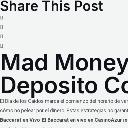
Share This Post
Mad Money 
Deposito C
El Día de los Caídos marca el comienzo del horario de v
cómo no pelear por el dinero. Estas estrategias no gara
Baccarat en Vivo-El Baccarat en vivo en CasinoAzur in