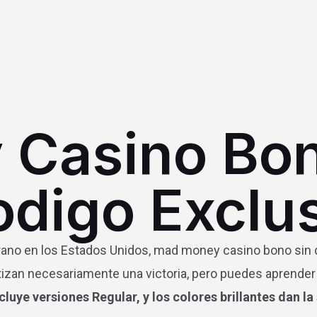
Casino Bon
odigo Exclu
erano en los Estados Unidos, mad money casino bono sin d
ntizan necesariamente una victoria, pero puedes aprender
cluye versiones Regular, y los colores brillantes dan 