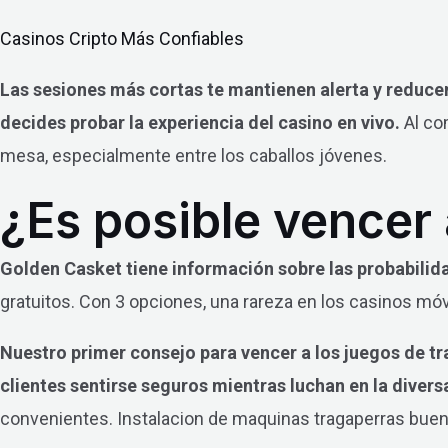
Casinos Cripto Más Confiables
Las sesiones más cortas te mantienen alerta y reducen
decides probar la experiencia del casino en vivo.
Al co
mesa, especialmente entre los caballos jóvenes.
¿Es posible vencer 
Golden Casket tiene información sobre las probabilid
gratuitos. Con 3 opciones, una rareza en los casinos móv
Nuestro primer consejo para vencer a los juegos de t
clientes sentirse seguros mientras luchan en la diver
convenientes. Instalacion de maquinas tragaperras bueno