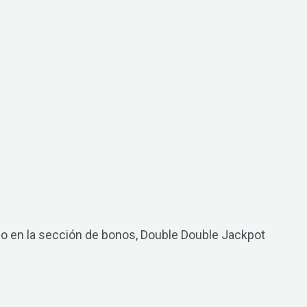
po en la sección de bonos, Double Double Jackpot