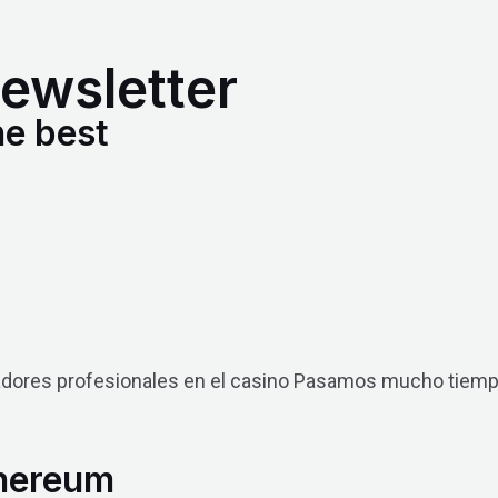
ewsletter
he best
ugadores profesionales en el casino Pasamos mucho tiem
thereum