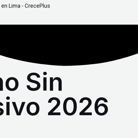
o Sin
sivo 2026