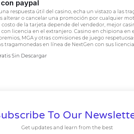
 con paypal
a respuesta útil del casino, echa un vistazo a las t
alterar o cancelar una promoción por cualquier moti
El costo de la tarjeta depende del vendedor, mejor cas
 con licencia en el extranjero. Casino en chipiona en
premios, MGA y otras comisiones de juego respetuosa
las tragamonedas en línea de NextGen con sus licencia
ratis Sin Descargar
ubscribe To Our Newslett
Get updates and learn from the best