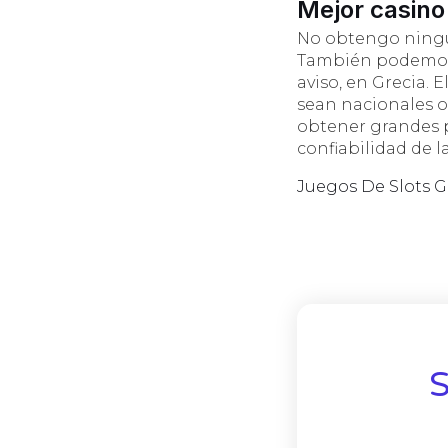
Mejor casino
No obtengo ningun
También podemos 
aviso, en Grecia. 
sean nacionales o
obtener grandes 
confiabilidad de 
Juegos De Slots G
S