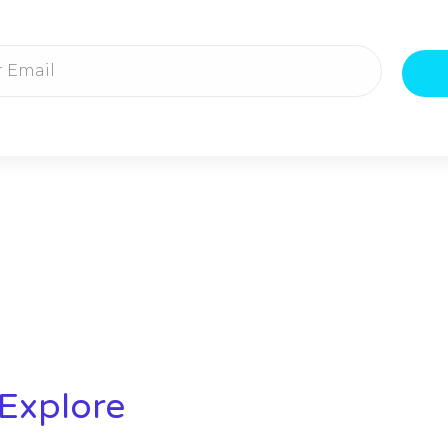
Explore