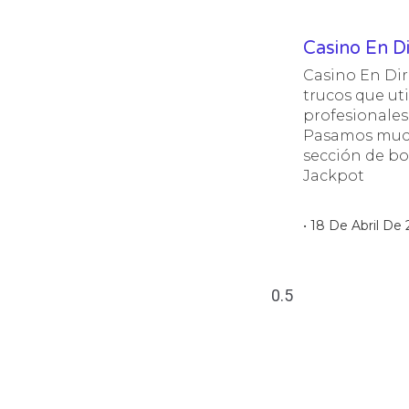
Casino En D
Casino En Di
trucos que uti
profesionales
Pasamos much
sección de b
Jackpot
18 De Abril De