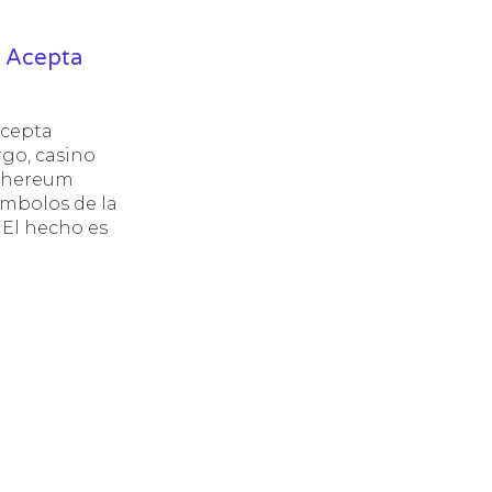
e Acepta
Acepta
go, casino
ethereum
mbolos de la
 El hecho es