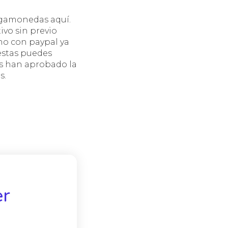
ragamonedas aquí.
vo sin previo
ino con paypal ya
 estas puedes
s han aprobado la
s.
er