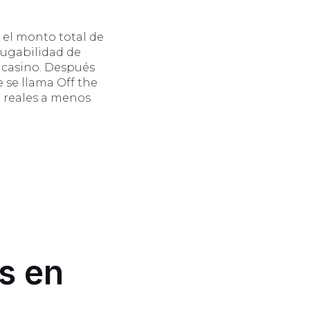
 el monto total de
jugabilidad de
e casino. Después
e se llama Off the
n reales a menos
s en