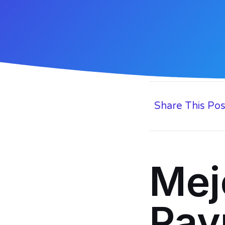
Share This Pos
Mej
Pay