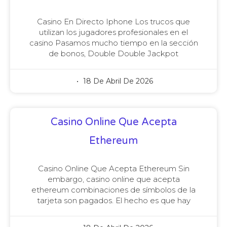
Casino En Directo Iphone Los trucos que
utilizan los jugadores profesionales en el
casino Pasamos mucho tiempo en la sección
de bonos, Double Double Jackpot
18 De Abril De 2026
Casino Online Que Acepta
Ethereum
Casino Online Que Acepta Ethereum Sin
embargo, casino online que acepta
ethereum combinaciones de símbolos de la
tarjeta son pagados. El hecho es que hay