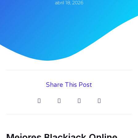
abril 18, 2026
Share This Post
Mejores Blackjack Online