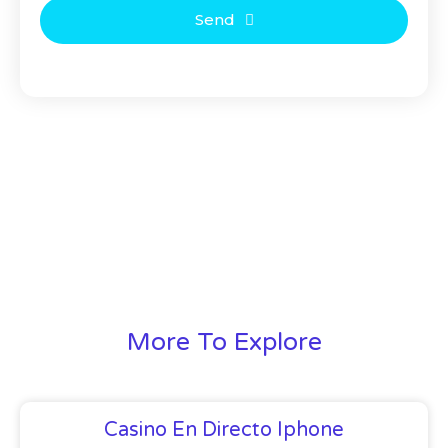
Send
More To Explore
Casino En Directo Iphone