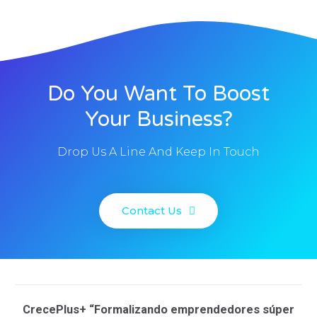
Do You Want To Boost
Your Business?
Drop Us A Line And Keep In Touch
Contact Us
CrecePlus+ “Formalizando emprendedores súper