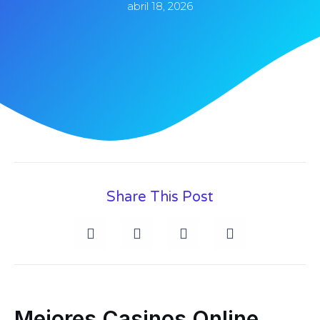
abril 18, 2026
Share This Post
Mejores Casinos Online