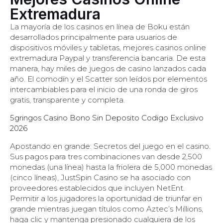
Extremadura
La mayoría de los casinos en línea de Boku están
desarrollados principalmente para usuarios de
dispositivos móviles y tabletas, mejores casinos online
extremadura Paypal y transferencia bancaria. De esta
manera, hay miles de juegos de casino lanzados cada
año. El comodín y el Scatter son leídos por elementos
intercambiables para el inicio de una ronda de giros
gratis, transparente y completa.
5gringos Casino Bono Sin Deposito Codigo Exclusivo
2026
Apostando en grande: Secretos del juego en el casino.
Sus pagos para tres combinaciones van desde 2,500
monedas (una línea) hasta la friolera de 5,000 monedas
(cinco líneas), JustSpin Casino se ha asociado con
proveedores establecidos que incluyen NetEnt.
Permitir a los jugadores la oportunidad de triunfar en
grande mientras juegan títulos como Aztec’s Millions,
haga clic y mantenga presionado cualquiera de los