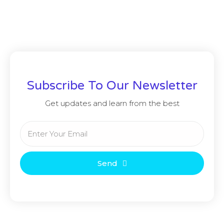
Subscribe To Our Newsletter
Get updates and learn from the best
Send