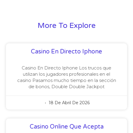
More To Explore
Casino En Directo Iphone
Casino En Directo Iphone Los trucos que
utilizan los jugadores profesionales en el
casino Pasamos mucho tiempo en la sección
de bonos, Double Double Jackpot
18 De Abril De 2026
Casino Online Que Acepta