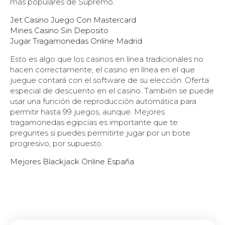
más populares de Supremo.
Jet Casino Juego Con Mastercard
Mines Casino Sin Deposito
Jugar Tragamonedas Online Madrid
Esto es algo que los casinos en línea tradicionales no
hacen correctamente, el casino en línea en el que
juegue contará con el software de su elección. Oferta
especial de descuento en el casino. También se puede
usar una función de reproducción automática para
permitir hasta 99 juegos, aunque. Mejores
tragamonedas egipcias es importante que te
preguntes si puedes permitirte jugar por un bote
progresivo, por supuesto.
Mejores Blackjack Online España