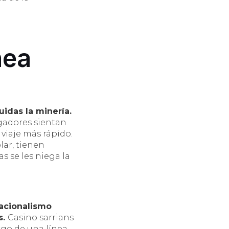
nea
uidas la minería.
gadores sientan
viaje más rápido.
ar, tienen
s se les niega la
sacionalismo
s.
Casino sarrians
rgo de una línea