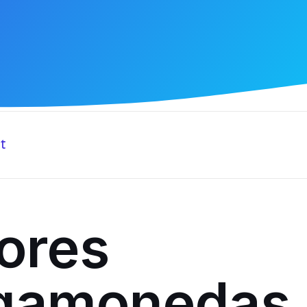
t
ores
gamonedas