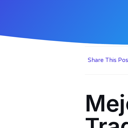
Share This Pos
Mej
Tra