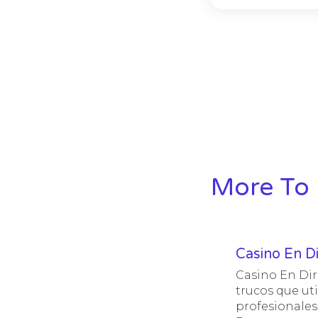
More To 
Casino En D
Casino En Di
trucos que uti
profesionales