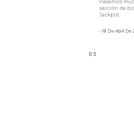
Pasamos much
sección de b
Jackpot
18 De Abril De