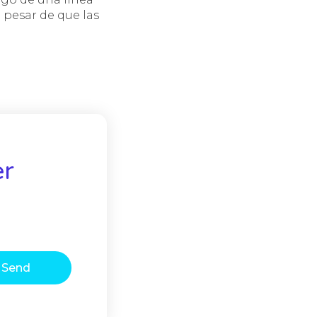
pesar de que las
er
Send