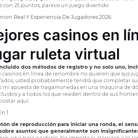
 con 25 puntos, parece un juego divertido.
nion Real Y Experiencia De Jugadores 2026
jores casinos en lí
ugar ruleta virtual
ncluido dos métodos de registro y no solo uno, incl
 casinos en línea de renombre no quieren que sus ju
fados, usted probablemente tendrá que completar su 
 mi apuesta de tragamonedas en una máquina de dól
uidos y a todos los que residen dentro de sus frontera
ostar aquí.
n 1
otón de reproducción para iniciar una ronda, el sen
 sobre asuntos que generalmente son insignificante
os aquí para ayudarlo. No importa si aterrizan a lo la