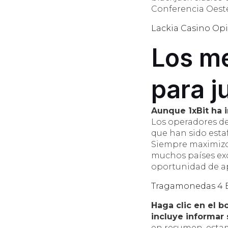
Conferencia Oeste
Lackia Casino Opi
Los me
para j
Aunque 1xBit ha i
Los operadores de
que han sido esta
Siempre maximizo
muchos países excl
oportunidad de ap
Tragamonedas 4 E
Haga clic en el b
incluye informar
en resumen, estam