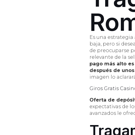
Ro
Es una estrategia
baja, pero si des
de preocuparse po
relevante de la se
pago más alto es
después de unos 
imagen lo aclarar
Giros Gratis Casi
Oferta de depósit
expectativas de lo
avanzados le ofre
Traga