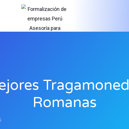
ejores Tragamoned
Romanas
6