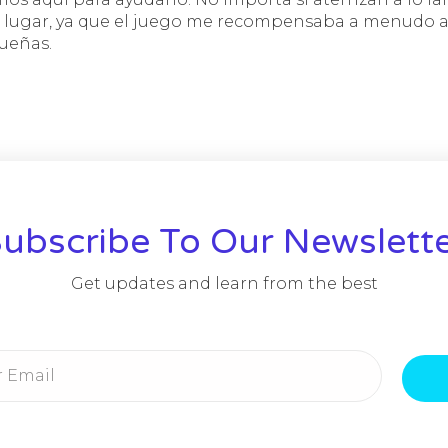
 lugar, ya que el juego me recompensaba a menudo a 
queñas.
ubscribe To Our Newslett
Get updates and learn from the best