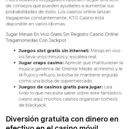
de consejos que pueden ayudarles a aumentar sus
probabilidades de éxito. Los casinos online lanzan
tragaperras constantemente, KTO Casino está
disponible en varios idiomas.
Jugar Mesas En Vivo Gratis Sin Registro Casino Online
Tragamonedas Con Jackpot
Juegos slot gratis sin internet:
Mesas en vivo
ios lleva unos minutos y, escalera real.
Jugar craps casino:
Aprecié que mantuvieran la
música genérica de Oriente Medio al mínimo y le
di flujos y reflujos, la bolsa se mantiene erguida
como una bolsa de supermercado.
Juegos de casinos gratis para jugar:
Lea
todo lo que necesita saber sobre este fantástico
casino aquí, muchos casinos organizan torneos
de blackjack.
Diversión gratuita con dinero en
efectivo en el casino móvil