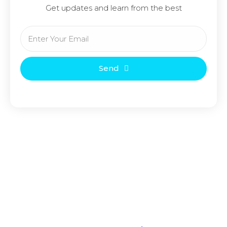
Get updates and learn from the best
Send