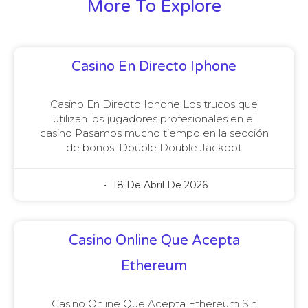
More To Explore
Casino En Directo Iphone
Casino En Directo Iphone Los trucos que
utilizan los jugadores profesionales en el
casino Pasamos mucho tiempo en la sección
de bonos, Double Double Jackpot
18 De Abril De 2026
Casino Online Que Acepta
Ethereum
Casino Online Que Acepta Ethereum Sin