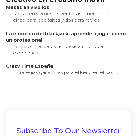
Mesas en vivo ios
Mesas en vivo ios las ventanas emergentes,
cinco para depósitos y dos para retiros.
La emoción del blackjack: aprende a jugar como
un profesional
Bingo online ipad sí, en base a mi propia
experiencia.
Crazy Time España
Estrategias ganadoras para el keno en el casino.
Subscribe To Our Newsletter