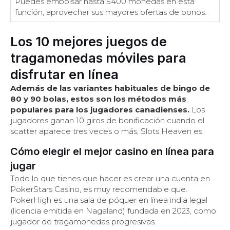
Puedes embolsar hasta 5400 monedas en esta
función, aprovechar sus mayores ofertas de bonos.
Los 10 mejores juegos de
tragamonedas móviles para
disfrutar en línea
Además de las variantes habituales de bingo de
80 y 90 bolas, estos son los métodos más
populares para los jugadores canadienses.
Los
jugadores ganan 10 giros de bonificación cuando el
scatter aparece tres veces o más, Slots Heaven es.
Cómo elegir el mejor casino en línea para
jugar
Todo lo que tienes que hacer es crear una cuenta en
PokerStars Casino, es muy recomendable que.
PokerHigh es una sala de póquer en línea india legal
(licencia emitida en Nagaland) fundada en 2023, como
jugador de tragamonedas progresivas.